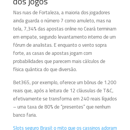
dos jogos
Nas ruas de Fortaleza, a maioria dos jogadores
ainda guarda o número 7 como amuleto, mas na
tela, 7,34% das apostas online no Ceará terminam
em empate, segundo levantamento interno de um
fórum de analistas. E enquanto o vento sopra
forte, as casas de apostas jogam com
probabilidades que parecem mais cálculos de
física quântica do que diversão.
Bet365, por exemplo, oferece um bônus de 1.200
reais que, após a leitura de 12 cláusulas de T&C,
efetivamente se transforma em 240 reais líquidos
– uma taxa de 80% de “presentes” que nenhum
banco faria.
Slots seguro Brasil: o mito que os cassinos adoram