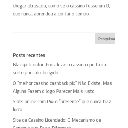
chegar atrasado, como se o cassino fosse um DJ
que nunca aprendeu a contar o tempo.
Posts recentes
Blackjack online Fortaleza: o cassino que troca
sorte por cálculo rígido
O “melhor cassino cashback pix” Não Existe, Mas
Alguns Fazem o Jogo Parecer Mais Justo
Slots online com Pix: o “presente” que nunca traz
lucro
Site de Cassino Licenciado: O Mecanismo de
Controle que Faz a Diferença