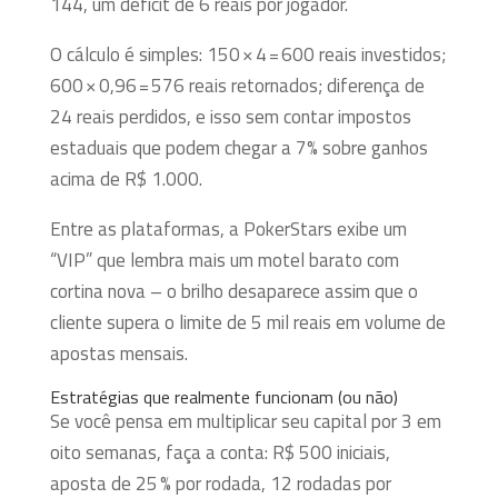
144, um déficit de 6 reais por jogador.
O cálculo é simples: 150 × 4 = 600 reais investidos;
600 × 0,96 = 576 reais retornados; diferença de
24 reais perdidos, e isso sem contar impostos
estaduais que podem chegar a 7% sobre ganhos
acima de R$ 1.000.
Entre as plataformas, a PokerStars exibe um
“VIP” que lembra mais um motel barato com
cortina nova – o brilho desaparece assim que o
cliente supera o limite de 5 mil reais em volume de
apostas mensais.
Estratégias que realmente funcionam (ou não)
Se você pensa em multiplicar seu capital por 3 em
oito semanas, faça a conta: R$ 500 iniciais,
aposta de 25 % por rodada, 12 rodadas por