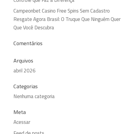
Campeonbet Casino Free Spins Sem Cadastro
Resgate Agora Brasil: O Truque Que Ninguém Quer
Que Você Descubra
Comentários
Arquivos
abril 2026
Categorias
Nenhuma categoria
Meta
Acessar
Feed de posts