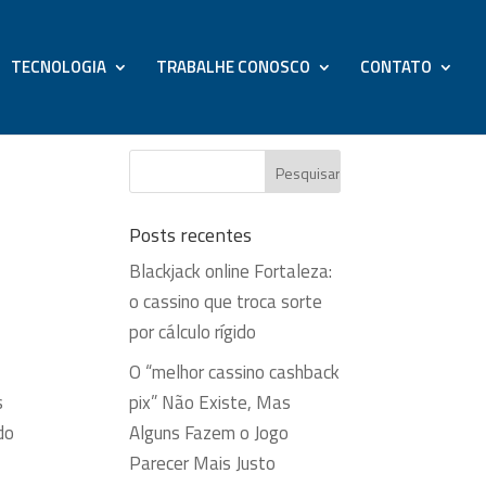
TECNOLOGIA
TRABALHE CONOSCO
CONTATO
Posts recentes
Blackjack online Fortaleza:
o cassino que troca sorte
por cálculo rígido
O “melhor cassino cashback
pix” Não Existe, Mas
s
Alguns Fazem o Jogo
do
Parecer Mais Justo