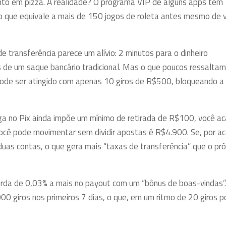
o em pizza. A realidade? O programa VIP de alguns apps tem
o que equivale a mais de 150 jogos de roleta antes mesmo de 
e transferência parece um alívio: 2 minutos para o dinheiro
s de um saque bancário tradicional. Mas o que poucos ressaltam
) pode ser atingido com apenas 10 giros de R$500, bloqueando a
ga no Pix ainda impõe um mínimo de retirada de R$100, você a
cê pode movimentar sem dividir apostas é R$4.900. Se, por ac
duas contas, o que gera mais “taxas de transferência” que o pró
da de 0,03% a mais no payout com um “bônus de boas-vindas”
000 giros nos primeiros 7 dias, o que, em um ritmo de 20 giros p
.