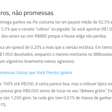
ros, não promessas
 entrega ganhos via Pix costuma ter um payout médio de 92,5%
 5,5% que o cassino “cobrou” ao jogador. Se você apostar R$1.
 das vezes sai com R$880 porque o house edge não perdoa.
lica um spread de 0,20% a mais que a versão estática. Em term
R$1.950 devolvidos, enquanto o mesmo montante no 888casin
 um algoritmo levemente menos agressivo.
omessas Vazias que Você Precisa Ignorar
e 100% até R$200. A conta parece boa, mas o rollover típico e
 precisa girar R$6.000 antes de tocar no seu “dinheiro grátis”. E
ão são 1.200 giros. Se cada giro tem 0,01% de chance de ganhar
01%.