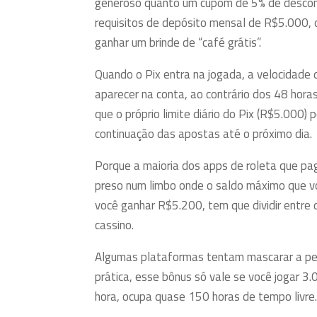
generoso quanto um cupom de 5% de descont
requisitos de depósito mensal de R$5.000, 
ganhar um brinde de “café grátis”.
Quando o Pix entra na jogada, a velocidade d
aparecer na conta, ao contrário dos 48 hora
que o próprio limite diário do Pix (R$5.000
continuação das apostas até o próximo dia.
Porque a maioria dos apps de roleta que pa
preso num limbo onde o saldo máximo que vo
você ganhar R$5.200, tem que dividir entre 
cassino.
Algumas plataformas tentam mascarar a per
prática, esse bônus só vale se você jogar 3.
hora, ocupa quase 150 horas de tempo livre