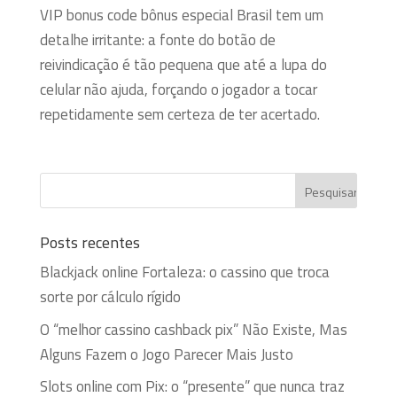
VIP bonus code bônus especial Brasil tem um
detalhe irritante: a fonte do botão de
reivindicação é tão pequena que até a lupa do
celular não ajuda, forçando o jogador a tocar
repetidamente sem certeza de ter acertado.
Posts recentes
Blackjack online Fortaleza: o cassino que troca
sorte por cálculo rígido
O “melhor cassino cashback pix” Não Existe, Mas
Alguns Fazem o Jogo Parecer Mais Justo
Slots online com Pix: o “presente” que nunca traz