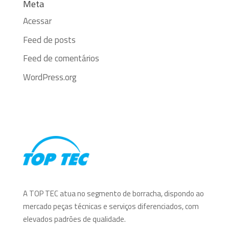
Meta
Acessar
Feed de posts
Feed de comentários
WordPress.org
A TOP TEC atua no segmento de borracha, dispondo ao
mercado peças técnicas e serviços diferenciados, com
elevados padrões de qualidade.