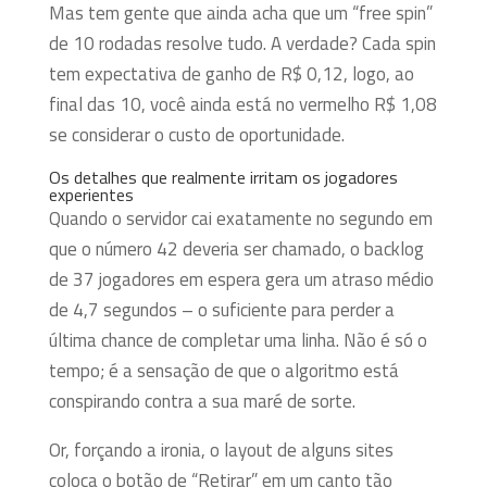
Mas tem gente que ainda acha que um “free spin”
de 10 rodadas resolve tudo. A verdade? Cada spin
tem expectativa de ganho de R$ 0,12, logo, ao
final das 10, você ainda está no vermelho R$ 1,08
se considerar o custo de oportunidade.
Os detalhes que realmente irritam os jogadores
experientes
Quando o servidor cai exatamente no segundo em
que o número 42 deveria ser chamado, o backlog
de 37 jogadores em espera gera um atraso médio
de 4,7 segundos – o suficiente para perder a
última chance de completar uma linha. Não é só o
tempo; é a sensação de que o algoritmo está
conspirando contra a sua maré de sorte.
Or, forçando a ironia, o layout de alguns sites
coloca o botão de “Retirar” em um canto tão