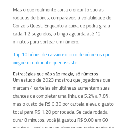
Mas o que realmente corta o encanto são as
rodadas de bônus, comparáveis à volatilidade de
Gonzo’s Quest. Enquanto a caixa de pedra gira a
cada 1,2 segundos, o bingo aguarda até 12
minutos para sortear um número.
Top 10 bônus de cassino: o circo de números que
ninguém realmente quer assistir
Estratégias que não são magia, só números
Um estudo de 2023 mostrou que jogadores que
marcam 4 cartelas simultâneas aumentam suas
chances de completar uma linha de 5,2% a 7,8%,
mas o custo de R$ 0,30 por cartela eleva o gasto
total para R$ 1,20 por rodada. Se cada rodada
durar 8 minutos, você já gastou R$ 9,00 em 60