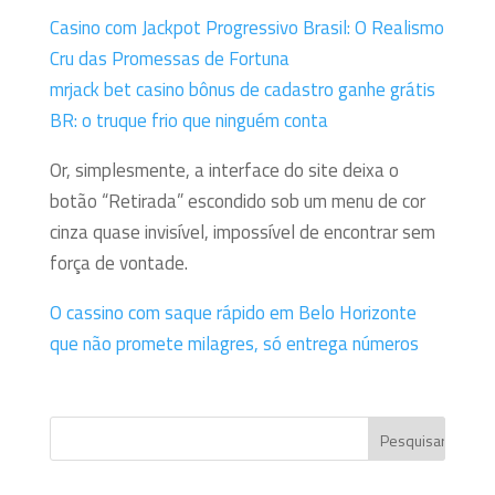
Casino com Jackpot Progressivo Brasil: O Realismo
Cru das Promessas de Fortuna
mrjack bet casino bônus de cadastro ganhe grátis
BR: o truque frio que ninguém conta
Or, simplesmente, a interface do site deixa o
botão “Retirada” escondido sob um menu de cor
cinza quase invisível, impossível de encontrar sem
força de vontade.
O cassino com saque rápido em Belo Horizonte
que não promete milagres, só entrega números