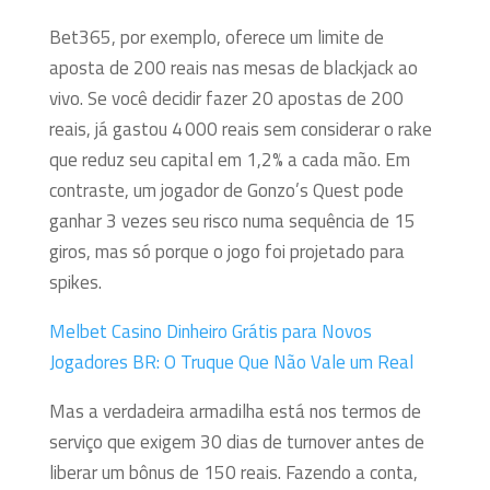
Bet365, por exemplo, oferece um limite de
aposta de 200 reais nas mesas de blackjack ao
vivo. Se você decidir fazer 20 apostas de 200
reais, já gastou 4 000 reais sem considerar o rake
que reduz seu capital em 1,2% a cada mão. Em
contraste, um jogador de Gonzo’s Quest pode
ganhar 3 vezes seu risco numa sequência de 15
giros, mas só porque o jogo foi projetado para
spikes.
Melbet Casino Dinheiro Grátis para Novos
Jogadores BR: O Truque Que Não Vale um Real
Mas a verdadeira armadilha está nos termos de
serviço que exigem 30 dias de turnover antes de
liberar um bônus de 150 reais. Fazendo a conta,