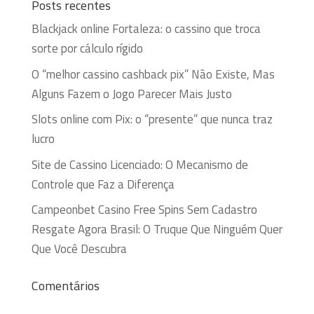
Posts recentes
Blackjack online Fortaleza: o cassino que troca
sorte por cálculo rígido
O “melhor cassino cashback pix” Não Existe, Mas
Alguns Fazem o Jogo Parecer Mais Justo
Slots online com Pix: o “presente” que nunca traz
lucro
Site de Cassino Licenciado: O Mecanismo de
Controle que Faz a Diferença
Campeonbet Casino Free Spins Sem Cadastro
Resgate Agora Brasil: O Truque Que Ninguém Quer
Que Você Descubra
Comentários