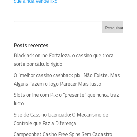
que ainda vende lixo
Posts recentes
Blackjack online Fortaleza: o cassino que troca
sorte por cálculo rígido
O “melhor cassino cashback pix” Não Existe, Mas
Alguns Fazem o Jogo Parecer Mais Justo
Slots online com Pix: o “presente” que nunca traz
lucro
Site de Cassino Licenciado: O Mecanismo de
Controle que Faz a Diferença
Campeonbet Casino Free Spins Sem Cadastro