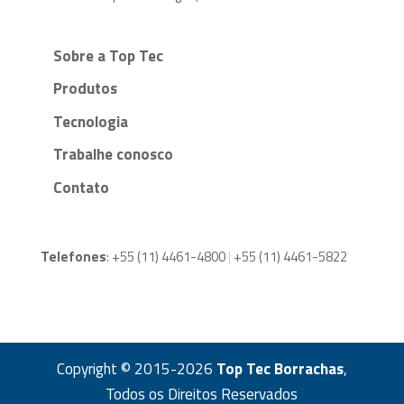
Sobre a Top Tec
Produtos
Tecnologia
Trabalhe conosco
Contato
Telefones
: +55 (11) 4461-4800
|
+55 (11) 4461-5822
Copyright © 2015-2026
Top Tec Borrachas
,
Todos os Direitos Reservados