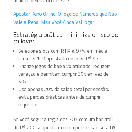
de lucro deles ainda cresce.
Apostar Keno Online: O Jogo de Números que Não
Vale a Pena, Mas Você Ainda Vai Jogar
Estratégia prática: minimize o risco do
rollover
Selecione slots com RTP ≥ 97%: em média,
cada R$ 100 apostado devolve R$ 97.
Priorize jogos de baixa volatilidade: reduzem
variação e permitem cumprir 30x em vez de
50x.
Use apenas 20% do saldo total por sessão:
evita perdas drásticas antes de cumprir
requisitos.
Se você seguir a regra dos 20% com um bankroll
de R$ 200, a aposta máxima por sessão será R$