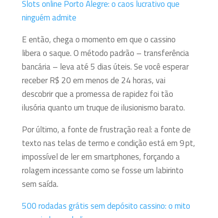
Slots online Porto Alegre: o caos lucrativo que
ninguém admite
E então, chega o momento em que o cassino
libera o saque. O método padrão – transferência
bancária – leva até 5 dias úteis. Se você esperar
receber R$ 20 em menos de 24 horas, vai
descobrir que a promessa de rapidez foi tão
ilusória quanto um truque de ilusionismo barato.
Por último, a fonte de frustração real: a fonte de
texto nas telas de termo e condição está em 9 pt,
impossível de ler em smartphones, forçando a
rolagem incessante como se fosse um labirinto
sem saída.
500 rodadas grátis sem depósito cassino: o mito