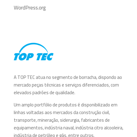
WordPress.org
A TOP TEC atua no segmento de borracha, dispondo ao
mercado peças técnicas e serviços diferenciados, com
elevados padrões de qualidade.
Um amplo portfólio de produtos é disponibilizado em
linhas voltadas aos mercados da construção civil,
transporte, mineração, siderurgia, fabricantes de
equipamentos, indústria naval, indústria citro alcooleira,
indústria de petróleo e gás, entre outros.