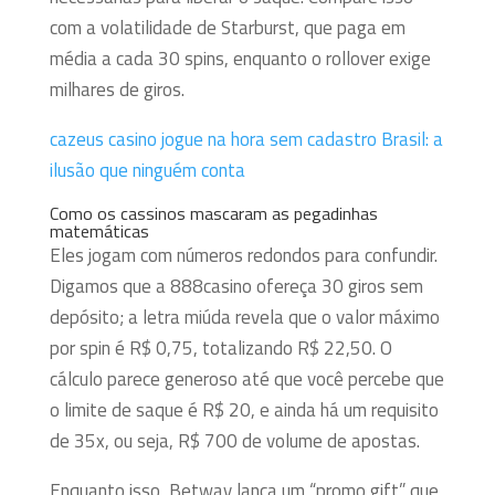
com a volatilidade de Starburst, que paga em
média a cada 30 spins, enquanto o rollover exige
milhares de giros.
cazeus casino jogue na hora sem cadastro Brasil: a
ilusão que ninguém conta
Como os cassinos mascaram as pegadinhas
matemáticas
Eles jogam com números redondos para confundir.
Digamos que a 888casino ofereça 30 giros sem
depósito; a letra miúda revela que o valor máximo
por spin é R$ 0,75, totalizando R$ 22,50. O
cálculo parece generoso até que você percebe que
o limite de saque é R$ 20, e ainda há um requisito
de 35x, ou seja, R$ 700 de volume de apostas.
Enquanto isso, Betway lança um “promo gift” que