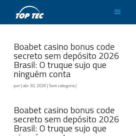
Boabet casino bonus code
secreto sem depósito 2026
Brasil: O truque sujo que
ninguém conta
por
|
abr 30, 2026
| Sem categoria |
Boabet casino bonus code
secreto sem depósito 2026
Brasil: O truque sujo que