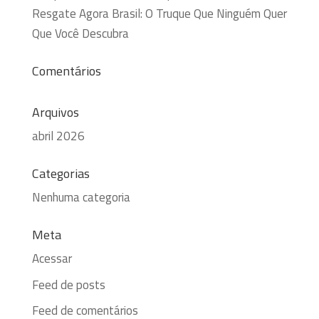
Resgate Agora Brasil: O Truque Que Ninguém Quer
Que Você Descubra
Comentários
Arquivos
abril 2026
Categorias
Nenhuma categoria
Meta
Acessar
Feed de posts
Feed de comentários