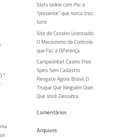
Slots online com Pix: o
“presente” que nunca traz
lucro
Site de Cassino Licenciado:
O Mecanismo de Controle
e
que Faz a Diferença
Campeonbet Casino Free
Spins Sem Cadastro
0 *
Resgate Agora Brasil: O
o
Truque Que Ninguém Quer
Que Você Descubra
Comentários
tuma
Arquivos
ece