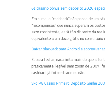
6z cassino bônus sem depósito 2026 especia
Em suma, o “cashback” não passa de um cálc
“recompensas” que nunca superam os custos 
lucro consistente, está tão distante da rea
equivalente a um doce grátis no consultório 
Baixar blackjack para Android e sobreviver 
E, para fechar, nada irrita mais do que a fo
praticamente ilegível sem zoom de 200%, f
cashback já foi creditado ou não.
SkolPG Casino Primeiro Depósito Ganhe 200 