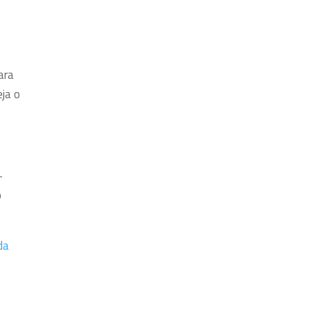
ara
eja o
–
o
da