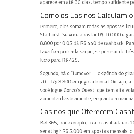
aparece em até 30 dias, tempo suficiente pa
Como os Casinos Calculam o
Primeiro, eles somam todas as apostas liqui
Starburst. Se você apostar R$ 10.000 e gan
8.800 por 0,05 dá R$ 440 de cashback. Par
taxa fixa por cada saque; se precisar de tr
lucro para R$ 425.
Segundo, há o “turnover” – exigência de gira
20 = R$ 8.800 em jogo adicional. Ou seja, 
você jogue Gonzo’s Quest, que tem alta vola
aumenta drasticamente, enquanto a maioria 
Casinos que Oferecem Cashb
Bet365, por exemplo, fixa o cashback em 1
ser atingir R$ 5.000 em apostas mensais, o 