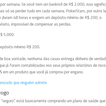
por semana. Se você tem um bankroll de R$ 2.000, isso signific
as só se perder tudo em cada semana. PokerStars, por outro l
e duram 48 horas e exigem um depósito mínimo de R$ 200; o
epósito, impossível de compensar as perdas.
R$ 5.000.
depósito mínimo R$ 200.
de boa vontade, nenhuma das casas entrega dinheiro de verdad
e já foram contabilizadas nos seus próprios relatórios de risco
% em um produto que você já comprou por engano.
ganizado que ninguém admite
Jogo
e “seguro”, está basicamente comprando um plano de saúde que