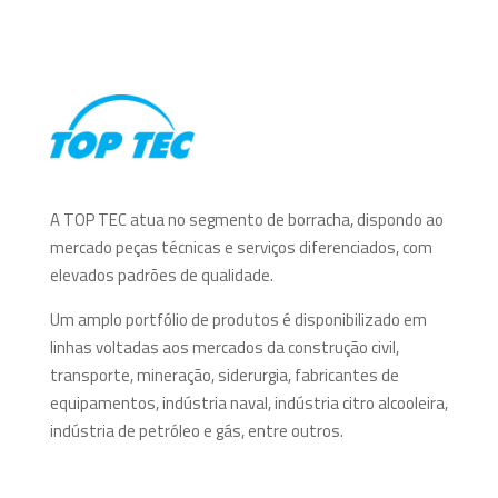
A TOP TEC atua no segmento de borracha, dispondo ao
mercado peças técnicas e serviços diferenciados, com
elevados padrões de qualidade.
Um amplo portfólio de produtos é disponibilizado em
linhas voltadas aos mercados da construção civil,
transporte, mineração, siderurgia, fabricantes de
equipamentos, indústria naval, indústria citro alcooleira,
indústria de petróleo e gás, entre outros.