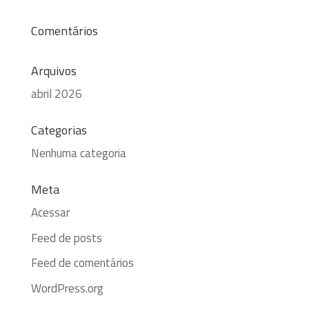
Comentários
Arquivos
abril 2026
Categorias
Nenhuma categoria
Meta
Acessar
Feed de posts
Feed de comentários
WordPress.org