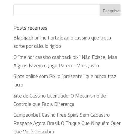
Posts recentes
Blackjack online Fortaleza: o cassino que troca
sorte por cálculo rígido
O “melhor cassino cashback pix” Não Existe, Mas
Alguns Fazem o Jogo Parecer Mais Justo
Slots online com Pix: o “presente” que nunca traz
lucro
Site de Cassino Licenciado: O Mecanismo de
Controle que Faz a Diferença
Campeonbet Casino Free Spins Sem Cadastro
Resgate Agora Brasil: O Truque Que Ninguém Quer
Que Você Descubra