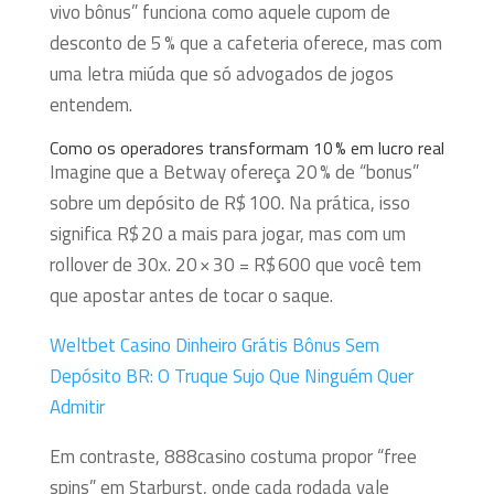
vivo bônus” funciona como aquele cupom de
desconto de 5 % que a cafeteria oferece, mas com
uma letra miúda que só advogados de jogos
entendem.
Como os operadores transformam 10 % em lucro real
Imagine que a Betway ofereça 20 % de “bonus”
sobre um depósito de R$ 100. Na prática, isso
significa R$ 20 a mais para jogar, mas com um
rollover de 30x. 20 × 30 = R$ 600 que você tem
que apostar antes de tocar o saque.
Weltbet Casino Dinheiro Grátis Bônus Sem
Depósito BR: O Truque Sujo Que Ninguém Quer
Admitir
Em contraste, 888casino costuma propor “free
spins” em Starburst, onde cada rodada vale