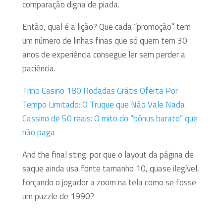
comparação digna de piada.
Então, qual é a lição? Que cada “promoção” tem
um número de linhas finas que só quem tem 30
anos de experiência consegue ler sem perder a
paciência.
Trino Casino 180 Rodadas Grátis Oferta Por
Tempo Limitado: O Truque que Não Vale Nada
Cassino de 50 reais: O mito do “bônus barato” que
não paga
And the final sting: por que o layout da página de
saque ainda usa fonte tamanho 10, quase ilegível,
forçando o jogador a zoom na tela como se fosse
um puzzle de 1990?