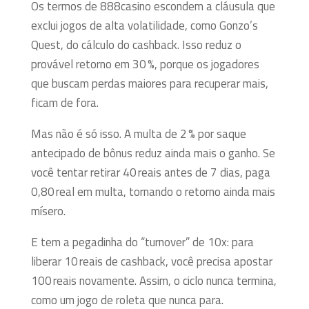
Os termos de 888casino escondem a cláusula que
exclui jogos de alta volatilidade, como Gonzo’s
Quest, do cálculo do cashback. Isso reduz o
provável retorno em 30 %, porque os jogadores
que buscam perdas maiores para recuperar mais,
ficam de fora.
Mas não é só isso. A multa de 2 % por saque
antecipado de bônus reduz ainda mais o ganho. Se
você tentar retirar 40 reais antes de 7 dias, paga
0,80 real em multa, tornando o retorno ainda mais
mísero.
E tem a pegadinha do “turnover” de 10x: para
liberar 10 reais de cashback, você precisa apostar
100 reais novamente. Assim, o ciclo nunca termina,
como um jogo de roleta que nunca para.