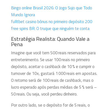
Bingo online Brasil 2026: O Jogo Sujo que Todo
Mundo Ignora
fulltbet casino bônus no primeiro depósito 200
free spins BR: O truque que ninguém te conta
Estratégia Realista: Quando Vale a
Pena
Imagine que você tem 500 reais reservados para
entretenimento. Se usar 100 reais no primeiro
depósito, aceitar o cashback de 10 % e cumprir o
turnover de 10x, gastará 1 000 reais em apostas.
O retorno será de 100 reais de cashback, mas o
lucro esperado após perdas médias de 5 % será –
50 reais. Ou seja, você perdeu dinheiro.
Por outro lado, se o depósito for de 5 reais, o