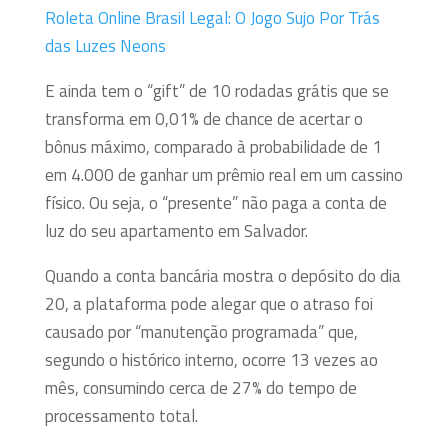
Roleta Online Brasil Legal: O Jogo Sujo Por Trás
das Luzes Neons
E ainda tem o “gift” de 10 rodadas grátis que se
transforma em 0,01% de chance de acertar o
bônus máximo, comparado à probabilidade de 1
em 4.000 de ganhar um prêmio real em um cassino
físico. Ou seja, o “presente” não paga a conta de
luz do seu apartamento em Salvador.
Quando a conta bancária mostra o depósito do dia
20, a plataforma pode alegar que o atraso foi
causado por “manutenção programada” que,
segundo o histórico interno, ocorre 13 vezes ao
mês, consumindo cerca de 27% do tempo de
processamento total.