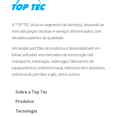
A TOP TEC atua no segmento de borracha, dispondo ao
mercado peças técnicas e serviços diferenciados, com
elevados padrões de qualidade.
Um amplo portfólio de produtos é disponibilizado em
linhas voltadas aos mercados da construção civil,
transporte, mineração, siderurgia, fabricantes de
equipamentos, indústria naval, indústria citro alcooleira,
indústria de petróleo e gás, entre outros.
Sobre a Top Tec
Produtos
Tecnologia