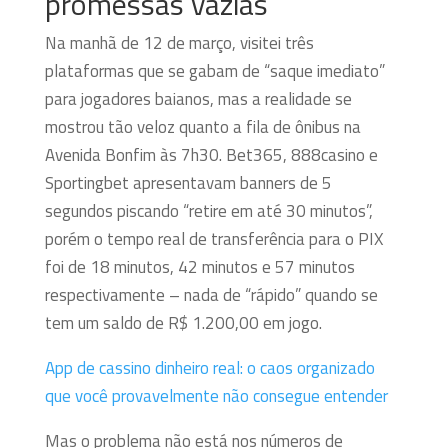
promessas vazias
Na manhã de 12 de março, visitei três
plataformas que se gabam de “saque imediato”
para jogadores baianos, mas a realidade se
mostrou tão veloz quanto a fila de ônibus na
Avenida Bonfim às 7h30. Bet365, 888casino e
Sportingbet apresentavam banners de 5
segundos piscando “retire em até 30 minutos”,
porém o tempo real de transferência para o PIX
foi de 18 minutos, 42 minutos e 57 minutos
respectivamente – nada de “rápido” quando se
tem um saldo de R$ 1.200,00 em jogo.
App de cassino dinheiro real: o caos organizado
que você provavelmente não consegue entender
Mas o problema não está nos números de