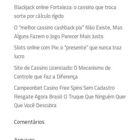
Blackjack online Fortaleza: o cassino que troca
sorte por cálculo rígido
O “melhor cassino cashback pix” Não Existe, Mas
Alguns Fazem o Jogo Parecer Mais Justo
Slots online com Pix: o “presente” que nunca traz
lucro
Site de Cassino Licenciado: O Mecanismo de
Controle que Faz a Diferença
Campeonbet Casino Free Spins Sem Cadastro
Resgate Agora Brasil: O Truque Que Ninguém Quer
Que Você Descubra
Comentários
Arquivos