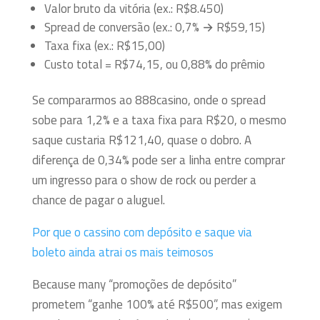
Valor bruto da vitória (ex.: R$8.450)
Spread de conversão (ex.: 0,7% → R$59,15)
Taxa fixa (ex.: R$15,00)
Custo total = R$74,15, ou 0,88% do prêmio
Se compararmos ao 888casino, onde o spread
sobe para 1,2% e a taxa fixa para R$20, o mesmo
saque custaria R$121,40, quase o dobro. A
diferença de 0,34% pode ser a linha entre comprar
um ingresso para o show de rock ou perder a
chance de pagar o aluguel.
Por que o cassino com depósito e saque via
boleto ainda atrai os mais teimosos
Because many “promoções de depósito”
prometem “ganhe 100% até R$500”, mas exigem