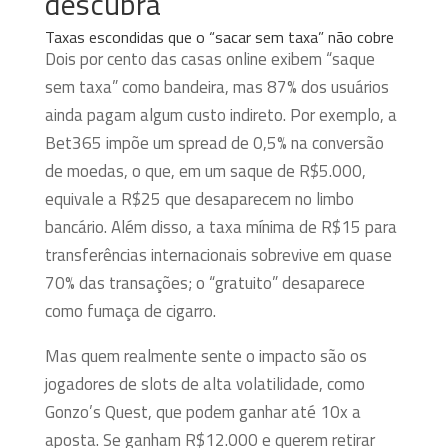
descubra
Taxas escondidas que o “sacar sem taxa” não cobre
Dois por cento das casas online exibem “saque
sem taxa” como bandeira, mas 87% dos usuários
ainda pagam algum custo indireto. Por exemplo, a
Bet365 impõe um spread de 0,5% na conversão
de moedas, o que, em um saque de R$5.000,
equivale a R$25 que desaparecem no limbo
bancário. Além disso, a taxa mínima de R$15 para
transferências internacionais sobrevive em quase
70% das transações; o “gratuito” desaparece
como fumaça de cigarro.
Mas quem realmente sente o impacto são os
jogadores de slots de alta volatilidade, como
Gonzo’s Quest, que podem ganhar até 10x a
aposta. Se ganham R$12.000 e querem retirar