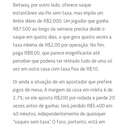
Betway, por outro lado, oferece saque
instantâneo via Pix sem taxa, mas impõe um
limite diário de R$2.000. Um jogador que ganha
R$7.500 ao longo da semana precisa dividir o
saque em quatro dias, o que gera quatro vezes a
taxa mínima de R$2,00 por operação. No fim,
paga R$8,00, que parece insignificante até
perceber que poderia ter retirado tudo de uma só
vez em outra casa com taxa fixa de R$10.
Or ainda a situação de um apostador que prefere
jogos de mesa. A margem da casa em roleta é de
2,7%; se ele aposta R$200 por rodada e perde 20
vezes antes de ganhar, terá perdido R$5.400 em
40 minutos, independentemente de quaisquer
“saques sem taxa”. O foco, portanto, está em