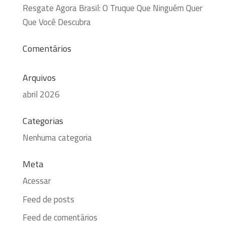
Resgate Agora Brasil: O Truque Que Ninguém Quer
Que Você Descubra
Comentários
Arquivos
abril 2026
Categorias
Nenhuma categoria
Meta
Acessar
Feed de posts
Feed de comentários