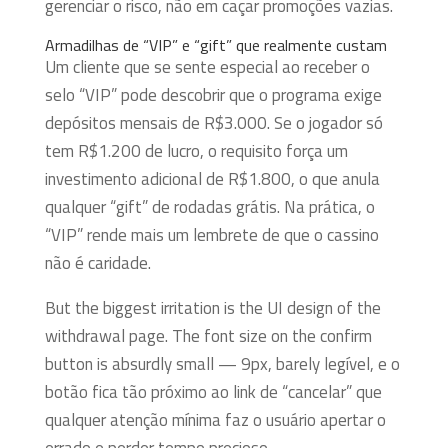
gerenciar o risco, não em caçar promoções vazias.
Armadilhas de “VIP” e “gift” que realmente custam
Um cliente que se sente especial ao receber o
selo “VIP” pode descobrir que o programa exige
depósitos mensais de R$3.000. Se o jogador só
tem R$1.200 de lucro, o requisito força um
investimento adicional de R$1.800, o que anula
qualquer “gift” de rodadas grátis. Na prática, o
“VIP” rende mais um lembrete de que o cassino
não é caridade.
But the biggest irritation is the UI design of the
withdrawal page. The font size on the confirm
button is absurdly small — 9px, barely legível, e o
botão fica tão próximo ao link de “cancelar” que
qualquer atenção mínima faz o usuário apertar o