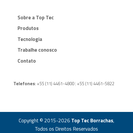
Sobre a Top Tec
Produtos
Tecnologia
Trabalhe conosco
Contato
Telefones
: +55 (11) 4461-4800
|
+55 (11) 4461-5822
Copyright © 2015-2026
Top Tec Borrachas
,
Todos os Direitos Reservados