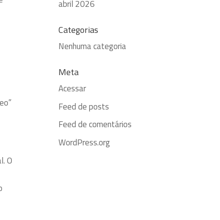
abril 2026
Categorias
Nenhuma categoria
Meta
Acessar
neo”
Feed de posts
Feed de comentários
WordPress.org
l. O
o