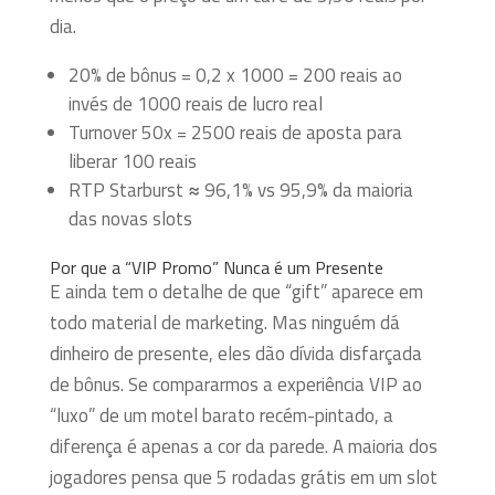
dia.
20% de bônus = 0,2 x 1000 = 200 reais ao
invés de 1000 reais de lucro real
Turnover 50x = 2500 reais de aposta para
liberar 100 reais
RTP Starburst ≈ 96,1% vs 95,9% da maioria
das novas slots
Por que a “VIP Promo” Nunca é um Presente
E ainda tem o detalhe de que “gift” aparece em
todo material de marketing. Mas ninguém dá
dinheiro de presente, eles dão dívida disfarçada
de bônus. Se compararmos a experiência VIP ao
“luxo” de um motel barato recém-pintado, a
diferença é apenas a cor da parede. A maioria dos
jogadores pensa que 5 rodadas grátis em um slot