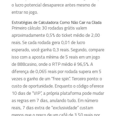
o lucro potencial desaparece antes mesmo de
entrar no jogo.
Estratégias de Calculadora: Como Não Cair na Cilada
Primeiro cálculo: 30 rodadas grátis valem
aproximadamente 0,5% do ticket médio de 2,00
reais. Se cada rodada gera 0,01 de lucro
esperado, você ganha 0,3 reais. Segundo, compare
isso com a aposta mínima de 5 reais em um jogo
de 888casino, onde o RTP médio é 96,5%. A
diferença de 0,065 reais por rodada supera em 5
vezes o ganho de um “free spin”. Terceiro ponto: o
custo de oportunidade. Enquanto o código oferece
10 dias de “VIP”, a própria plataforma pode mudar
as regras em 7 dias, anulando tudo. Em número
reais, 7 dias extra de “exclusividade” custam
menos que o preço de um café de 3,50 reais por