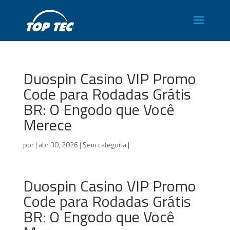
Duospin Casino VIP Promo
Code para Rodadas Grátis
BR: O Engodo que Você
Merece
por
|
abr 30, 2026
| Sem categoria |
Duospin Casino VIP Promo
Code para Rodadas Grátis
BR: O Engodo que Você