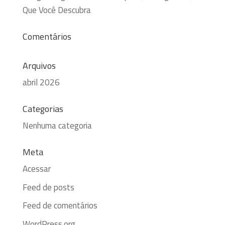
Que Você Descubra
Comentários
Arquivos
abril 2026
Categorias
Nenhuma categoria
Meta
Acessar
Feed de posts
Feed de comentários
WordPress.org