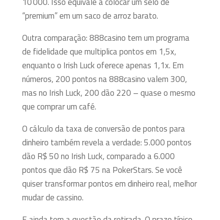
10 000. Isso equivale a colocar um selo de
“premium” em um saco de arroz barato.
Outra comparação: 888casino tem um programa
de fidelidade que multiplica pontos em 1,5x,
enquanto o Irish Luck oferece apenas 1,1x. Em
números, 200 pontos na 888casino valem 300,
mas no Irish Luck, 200 dão 220 – quase o mesmo
que comprar um café.
O cálculo da taxa de conversão de pontos para
dinheiro também revela a verdade: 5.000 pontos
dão R$ 50 no Irish Luck, comparado a 6.000
pontos que dão R$ 75 na PokerStars. Se você
quiser transformar pontos em dinheiro real, melhor
mudar de cassino.
E ainda tem a questão da retirada. O prazo típico