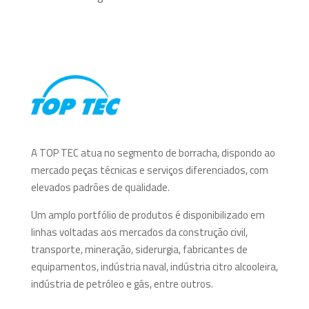
A TOP TEC atua no segmento de borracha, dispondo ao
mercado peças técnicas e serviços diferenciados, com
elevados padrões de qualidade.
Um amplo portfólio de produtos é disponibilizado em
linhas voltadas aos mercados da construção civil,
transporte, mineração, siderurgia, fabricantes de
equipamentos, indústria naval, indústria citro alcooleira,
indústria de petróleo e gás, entre outros.