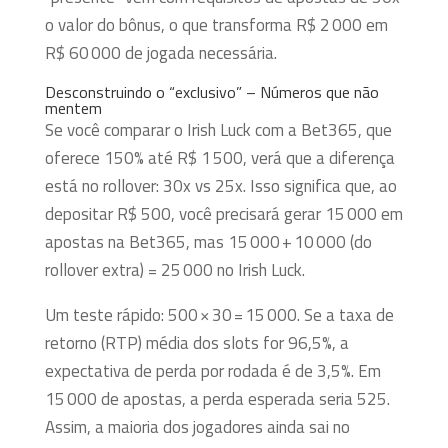
o valor do bônus, o que transforma R$ 2 000 em
R$ 60 000 de jogada necessária.
Desconstruindo o “exclusivo” – Números que não
mentem
Se você comparar o Irish Luck com a Bet365, que
oferece 150% até R$ 1 500, verá que a diferença
está no rollover: 30x vs 25x. Isso significa que, ao
depositar R$ 500, você precisará gerar 15 000 em
apostas na Bet365, mas 15 000 + 10 000 (do
rollover extra) = 25 000 no Irish Luck.
Um teste rápido: 500 × 30 = 15 000. Se a taxa de
retorno (RTP) média dos slots for 96,5%, a
expectativa de perda por rodada é de 3,5%. Em
15 000 de apostas, a perda esperada seria 525.
Assim, a maioria dos jogadores ainda sai no