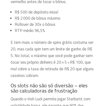
vermelho antes de tocar o bônus.
R$ 500 de depósito inicial
R$ 2 000 de bônus máximo
Rollover de 30x o bônus
RTP médio 96,5%
E tem mais: o número de spins grátis costuma ser
20, mas cada spin tem um limite de ganho de R$
5. No total, o máximo que você pode ganhar sem
tocar seu próprio dinheiro é 20 × 5 = R$ 100, que
mal cobre a taxa de retirada de R$ 20 que alguns
cassinos cobram.
Os slots não são só diversão – eles
são calculadoras de frustração
Quando o Irish Luck permite jogar Starburst com
volatilidade baixa, ele garante que 90% das