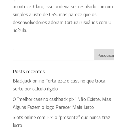
acontece. Claro, isso poderia ser resolvido com um
simples ajuste de CSS, mas parece que os
desenvolvedores adoram torturar usuários com UI
ridícula.
Posts recentes
Blackjack online Fortaleza: o cassino que troca
sorte por cálculo rígido
O “melhor cassino cashback pix” Não Existe, Mas
Alguns Fazem o Jogo Parecer Mais Justo
Slots online com Pix: o “presente” que nunca traz
lucro