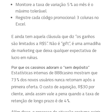
Monitore a taxa de variação: 5 % ao mês é o
máximo tolerável.
Registre cada código promocional: 3 colunas no
Excel.
E ainda tem aquela cláusula que diz “os ganhos
são limitados a R$5”. Não é “gift”, é uma armadilha
de marketing que deixa qualquer expectativa de
lucro em ruínas.
Por que os cassinos adoram o “sem depósito”
Estatísticas internas de 888casino mostram que
73 % dos novos usuários nunca retornam após a
primeira oferta. O custo de aquisição, R$30 por
cliente, ainda assim vale a pena quando a taxa de
retenção de longo prazo é de 4 %.