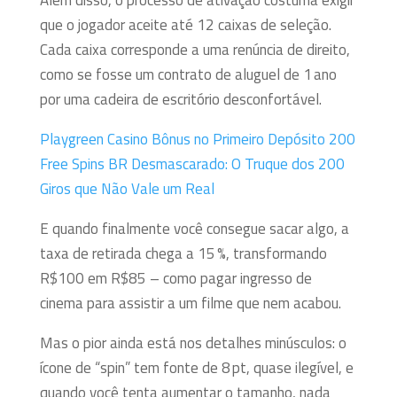
Além disso, o processo de ativação costuma exigir
que o jogador aceite até 12 caixas de seleção.
Cada caixa corresponde a uma renúncia de direito,
como se fosse um contrato de aluguel de 1 ano
por uma cadeira de escritório desconfortável.
Playgreen Casino Bônus no Primeiro Depósito 200
Free Spins BR Desmascarado: O Truque dos 200
Giros que Não Vale um Real
E quando finalmente você consegue sacar algo, a
taxa de retirada chega a 15 %, transformando
R$100 em R$85 – como pagar ingresso de
cinema para assistir a um filme que nem acabou.
Mas o pior ainda está nos detalhes minúsculos: o
ícone de “spin” tem fonte de 8 pt, quase ilegível, e
quando você tenta aumentar o tamanho, nada