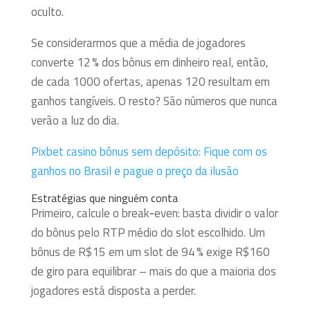
oculto.
Se considerarmos que a média de jogadores
converte 12 % dos bônus em dinheiro real, então,
de cada 1000 ofertas, apenas 120 resultam em
ganhos tangíveis. O resto? São números que nunca
verão a luz do dia.
Pixbet casino bônus sem depósito: Fique com os
ganhos no Brasil e pague o preço da ilusão
Estratégias que ninguém conta
Primeiro, calcule o break‑even: basta dividir o valor
do bônus pelo RTP médio do slot escolhido. Um
bônus de R$15 em um slot de 94 % exige R$160
de giro para equilibrar – mais do que a maioria dos
jogadores está disposta a perder.