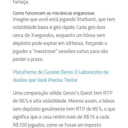
fumaça.
Como funcionam as mecânicas enganosas
Imagine que você está jogando Starburst, que tem
volatilidade baixa e giro rápido. Cada giro dura
cerca de 3 segundos, enquanto um bônus sem
depósito pode expirar em 48 horas, forçando o
jogador a “maratonar” sessões curtas para não
perder o prazo.
Plataforma de Cassino Demo: O Laboratório de
Ilusões que Você Precisa Testar
Uma comparação válida: Gonzo’s Quest tem RTP
de 96 % e alta volatilidade. Mesmo assim, o bônus
sem depósito geralmente tem RTP de 85 %, o que
significa que a casa retém mais de R$15 a cada
R$100 jogados, como se fosse um imposto