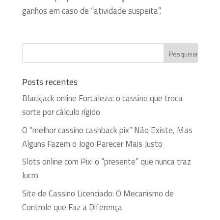
ganhos em caso de “atividade suspeita”.
Posts recentes
Blackjack online Fortaleza: o cassino que troca
sorte por cálculo rígido
O “melhor cassino cashback pix” Não Existe, Mas
Alguns Fazem o Jogo Parecer Mais Justo
Slots online com Pix: o “presente” que nunca traz
lucro
Site de Cassino Licenciado: O Mecanismo de
Controle que Faz a Diferença