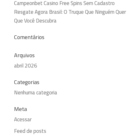
Campeonbet Casino Free Spins Sem Cadastro
Resgate Agora Brasil: O Truque Que Ninguém Quer
Que Você Descubra
Comentários
Arquivos
abril 2026
Categorias
Nenhuma categoria
Meta
Acessar
Feed de posts