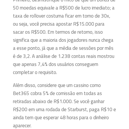
50 moedas equivale a R$500 de lucro imediato; a
taxa de rollover costuma ficar em torno de 30x,
ou seja, você precisa apostar R$15.000 para
sacar os R$500. Em termos de retorno, isso
significa que a maioria dos jogadores nunca chega
a esse ponto, já que a média de sessões por mês
é de 3,2. A análise de 1.238 contas reais mostrou
que apenas 7,4% dos usuários conseguem
completar o requisito.
Além disso, considere que um cassino como
Bet365 cobra 5% de comissão em todas as
retiradas abaixo de R$1.000. Se você ganhar
R$200 em uma rodada de Starburst, paga R$10 e
ainda tem que esperar 48 horas para o dinheiro
aparecer.