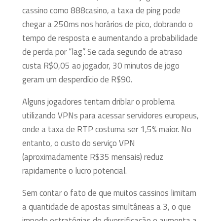
cassino como 888casino, a taxa de ping pode
chegar a 250ms nos horários de pico, dobrando o
tempo de resposta e aumentando a probabilidade
de perda por “lag”. Se cada segundo de atraso
custa R$0,05 ao jogador, 30 minutos de jogo
geram um desperdício de R$90.
Alguns jogadores tentam driblar o problema
utilizando VPNs para acessar servidores europeus,
onde a taxa de RTP costuma ser 1,5% maior. No
entanto, o custo do serviço VPN
(aproximadamente R$35 mensais) reduz
rapidamente o lucro potencial.
Sem contar o fato de que muitos cassinos limitam
a quantidade de apostas simultâneas a 3, o que
impede estratégias de diversificação e aumenta a