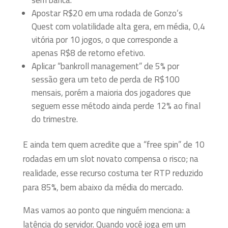
sem banca.
Apostar R$20 em uma rodada de Gonzo’s
Quest com volatilidade alta gera, em média, 0,4
vitória por 10 jogos, o que corresponde a
apenas R$8 de retorno efetivo.
Aplicar “bankroll management” de 5% por
sessão gera um teto de perda de R$100
mensais, porém a maioria dos jogadores que
seguem esse método ainda perde 12% ao final
do trimestre.
E ainda tem quem acredite que a “free spin” de 10
rodadas em um slot novato compensa o risco; na
realidade, esse recurso costuma ter RTP reduzido
para 85%, bem abaixo da média do mercado.
Mas vamos ao ponto que ninguém menciona: a
latência do servidor. Quando você joga em um