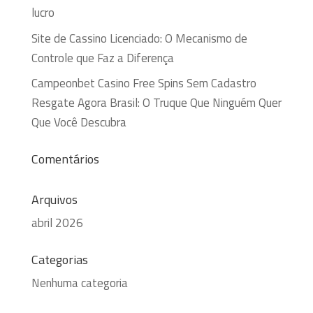
lucro
Site de Cassino Licenciado: O Mecanismo de
Controle que Faz a Diferença
Campeonbet Casino Free Spins Sem Cadastro
Resgate Agora Brasil: O Truque Que Ninguém Quer
Que Você Descubra
Comentários
Arquivos
abril 2026
Categorias
Nenhuma categoria