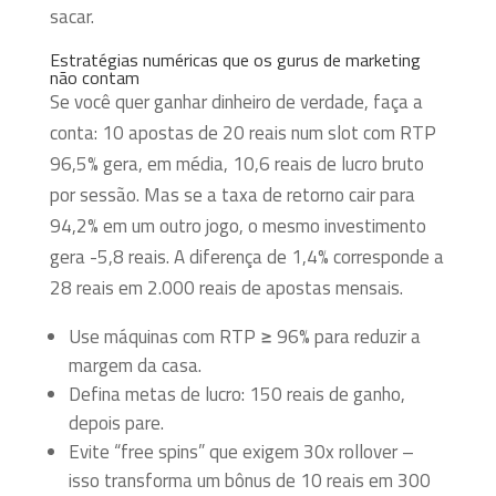
sacar.
Estratégias numéricas que os gurus de marketing
não contam
Se você quer ganhar dinheiro de verdade, faça a
conta: 10 apostas de 20 reais num slot com RTP
96,5% gera, em média, 10,6 reais de lucro bruto
por sessão. Mas se a taxa de retorno cair para
94,2% em um outro jogo, o mesmo investimento
gera -5,8 reais. A diferença de 1,4% corresponde a
28 reais em 2.000 reais de apostas mensais.
Use máquinas com RTP ≥ 96% para reduzir a
margem da casa.
Defina metas de lucro: 150 reais de ganho,
depois pare.
Evite “free spins” que exigem 30x rollover –
isso transforma um bônus de 10 reais em 300