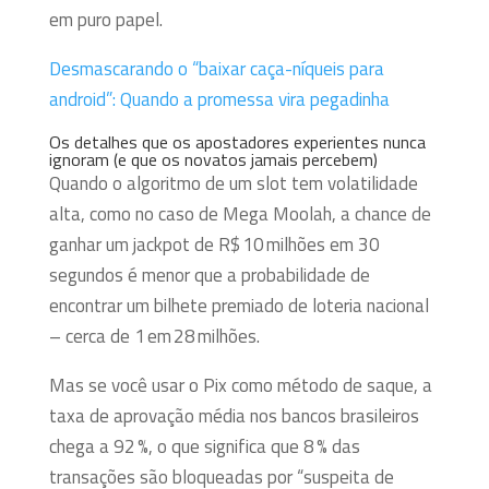
em puro papel.
Desmascarando o “baixar caça-níqueis para
android”: Quando a promessa vira pegadinha
Os detalhes que os apostadores experientes nunca
ignoram (e que os novatos jamais percebem)
Quando o algoritmo de um slot tem volatilidade
alta, como no caso de Mega Moolah, a chance de
ganhar um jackpot de R$ 10 milhões em 30
segundos é menor que a probabilidade de
encontrar um bilhete premiado de loteria nacional
– cerca de 1 em 28 milhões.
Mas se você usar o Pix como método de saque, a
taxa de aprovação média nos bancos brasileiros
chega a 92 %, o que significa que 8 % das
transações são bloqueadas por “suspeita de