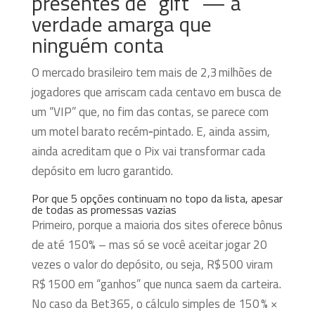
presentes de “gift” — a
verdade amarga que
ninguém conta
O mercado brasileiro tem mais de 2,3 milhões de
jogadores que arriscam cada centavo em busca de
um “VIP” que, no fim das contas, se parece com
um motel barato recém‑pintado. E, ainda assim,
ainda acreditam que o Pix vai transformar cada
depósito em lucro garantido.
Por que 5 opções continuam no topo da lista, apesar
de todas as promessas vazias
Primeiro, porque a maioria dos sites oferece bônus
de até 150% – mas só se você aceitar jogar 20
vezes o valor do depósito, ou seja, R$ 500 viram
R$ 1500 em “ganhos” que nunca saem da carteira.
No caso da Bet365, o cálculo simples de 150 % ×