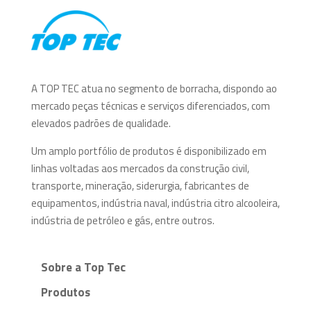
A TOP TEC atua no segmento de borracha, dispondo ao
mercado peças técnicas e serviços diferenciados, com
elevados padrões de qualidade.
Um amplo portfólio de produtos é disponibilizado em
linhas voltadas aos mercados da construção civil,
transporte, mineração, siderurgia, fabricantes de
equipamentos, indústria naval, indústria citro alcooleira,
indústria de petróleo e gás, entre outros.
Sobre a Top Tec
Produtos