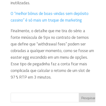
inutilizadas.
O “melhor bônus de boas-vindas sem depósito
cassino” é só mais um truque de marketing
Finalmente, o detalhe que me tira do sério: a
fonte minúscula de 9 px no contrato de termos
que define que “withdrawal fees” podem ser
cobradas a qualquer momento, como se fosse um
easter egg escondido em um menu de opções.
Esse tipo de pegadinha faz a conta ficar mais
complicada que calcular o retorno de um slot de
97 % RTP em 3 minutos.