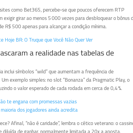
em sites como Bet365, percebe‑se que poucos oferecem RTP
m exigir girar ao menos 5 000 vezes para desbloquear o bônus 
o de R$ 500 apenas para alcançar a condição mínima.
e Hoje BR: O Truque que Você Não Quer Ver
ascaram a realidade nas tabelas de
ia inclui símbolos “wild” que aumentam a frequência de
 Um exemplo simples: no slot “Bonanza” da Pragmatic Play, o
uzindo o valor esperado de cada rodada em cerca de 0,4 %.
não te engana com promessas vazias
a maioria dos jogadores ainda acredita
ece? Afinal, “não é caridade”, lembra o cético veterano: o cassin
e diluída de ganhar, normalmente limitada a 20x a aposta.