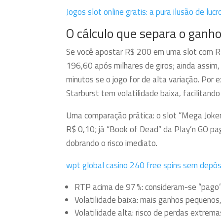
Jogos slot online gratis: a pura ilusão de lu
O cálculo que separa o ganho
Se você apostar R$ 200 em uma slot com RT
196,60 após milhares de giros; ainda assim
minutos se o jogo for de alta variação. Por
Starburst tem volatilidade baixa, facilitan
Uma comparação prática: o slot “Mega Joke
R$ 0,10; já “Book of Dead” da Play’n GO p
dobrando o risco imediato.
wpt global casino 240 free spins sem depós
RTP acima de 97 %: consideram‑se “pago”
Volatilidade baixa: mais ganhos pequenos,
Volatilidade alta: risco de perdas extr