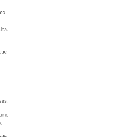
smo
lta.
 que
ses.
ximo
e.