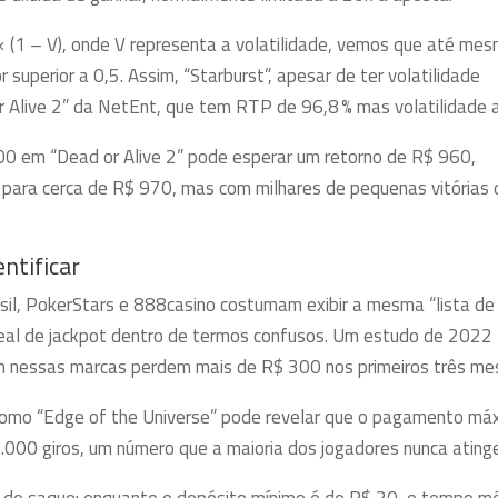
 (1 – V), onde V representa a volatilidade, vemos que até me
superior a 0,5. Assim, “Starburst”, apesar de ter volatilidade
 Alive 2” da NetEnt, que tem RTP de 96,8 % mas volatilidade a
000 em “Dead or Alive 2” pode esperar um retorno de R$ 960,
á para cerca de R$ 970, mas com milhares de pequenas vitórias
ntificar
sil, PokerStars e 888casino costumam exibir a mesma “lista de
eal de jackpot dentro de termos confusos. Um estudo de 2022
m nessas marcas perdem mais de R$ 300 nos primeiros três me
t como “Edge of the Universe” pode revelar que o pagamento má
.000 giros, um número que a maioria dos jogadores nunca ating