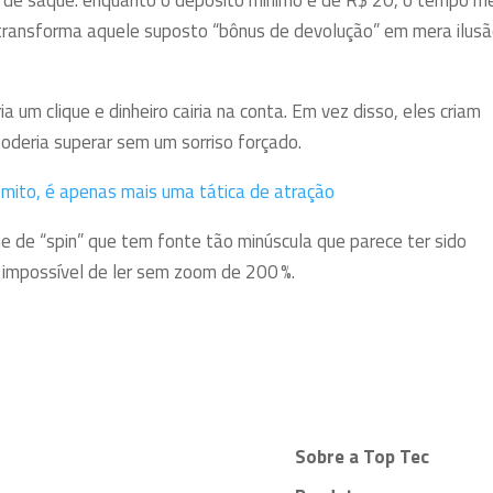
 de saque: enquanto o depósito mínimo é de R$ 20, o tempo m
transforma aquele suposto “bônus de devolução” em mera ilus
 um clique e dinheiro cairia na conta. Em vez disso, eles criam
poderia superar sem um sorriso forçado.
 mito, é apenas mais uma tática de atração
one de “spin” que tem fonte tão minúscula que parece ter sido
impossível de ler sem zoom de 200 %.
Sobre a Top Tec