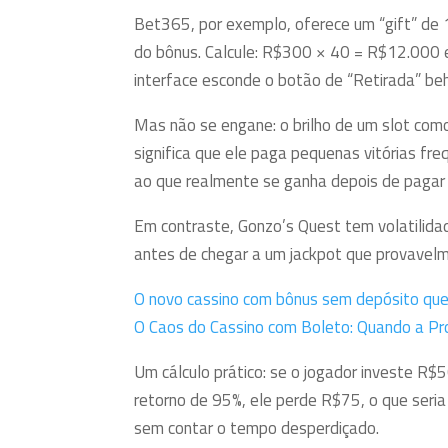
Bet365, por exemplo, oferece um “gift” de 
do bônus. Calcule: R$300 × 40 = R$12.000 e
interface esconde o botão de “Retirada” be
Mas não se engane: o brilho de um slot como
significa que ele paga pequenas vitórias f
ao que realmente se ganha depois de pagar o
Em contraste, Gonzo’s Quest tem volatilida
antes de chegar a um jackpot que provavelm
O novo cassino com bônus sem depósito qu
O Caos do Cassino com Boleto: Quando a P
Um cálculo prático: se o jogador investe R
retorno de 95%, ele perde R$75, o que seri
sem contar o tempo desperdiçado.