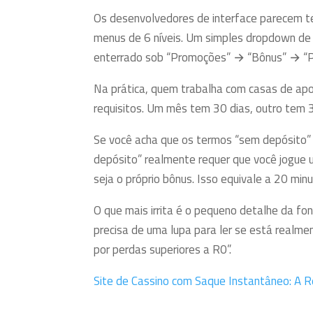
Os desenvolvedores de interface parecem te
menus de 6 níveis. Um simples dropdown de “
enterrado sob “Promoções” → “Bônus” → “Pi
Na prática, quem trabalha com casas de apo
requisitos. Um mês tem 30 dias, outro tem 3
Se você acha que os termos “sem depósito”
depósito” realmente requer que você jogue 
seja o próprio bônus. Isso equivale a 20 mi
O que mais irrita é o pequeno detalhe da fo
precisa de uma lupa para ler se está realme
por perdas superiores a R0”.
Site de Cassino com Saque Instantâneo: A R