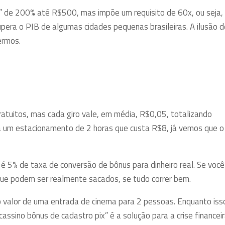
 de 200% até R$500, mas impõe um requisito de 60x, ou seja,
ra o PIB de algumas cidades pequenas brasileiras. A ilusão d
termos.
atuitos, mas cada giro vale, em média, R$0,05, totalizando
a um estacionamento de 2 horas que custa R$8, já vemos que o
5% de taxa de conversão de bônus para dinheiro real. Se você
ue podem ser realmente sacados, se tudo correr bem.
 valor de uma entrada de cinema para 2 pessoas. Enquanto iss
assino bônus de cadastro pix” é a solução para a crise financeir