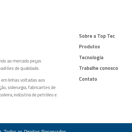
Sobre a Top Tec
Produtos
Tecnologia
ondo ao mercado peças
Trabalhe conosco
padrões de qualidade.
Contato
o em linhas voltadas aos
ão, siderurgia, fabricantes de
ooleira, indústria de petróleo e
s
, Todos os Direitos Reservados