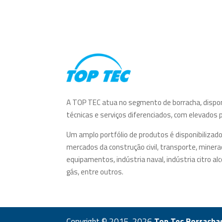
A TOP TEC atua no segmento de borracha, disp
técnicas e serviços diferenciados, com elevados 
Um amplo portfólio de produtos é disponibilizad
mercados da construção civil, transporte, mineraç
equipamentos, indústria naval, indústria citro alc
gás, entre outros.
Copyright © 2015-2026
Top Tec Borracha