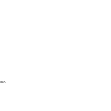
o
ê
amos