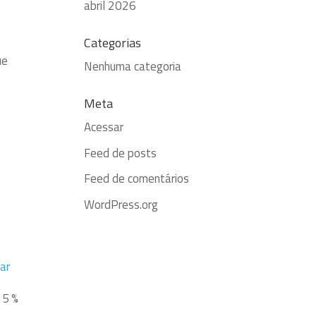
abril 2026
Categorias
ue
Nenhuma categoria
Meta
Acessar
Feed de posts
Feed de comentários
WordPress.org
ar
 5 %