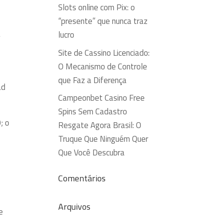
Slots online com Pix: o
“presente” que nunca traz
a
lucro
Site de Cassino Licenciado:
O Mecanismo de Controle
que Faz a Diferença
ad
Campeonbet Casino Free
Spins Sem Cadastro
; o
Resgate Agora Brasil: O
Truque Que Ninguém Quer
Que Você Descubra
Comentários
Arquivos
e