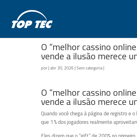
O “melhor cassino online
vende a ilusão merece u
por
|
abr 30, 2026
| Sem categoria |
O “melhor cassino online
vende a ilusão merece u
Quando você chega à página de registro e o
que 1 % dos jogadores realmente aproveitam
Eles dizem que o “gift” de 200% no primeir