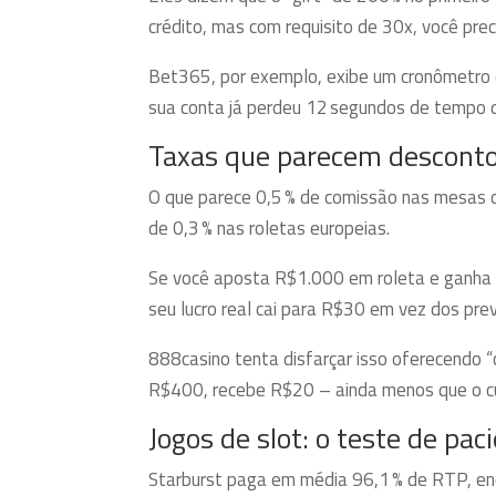
crédito, mas com requisito de 30x, você prec
Bet365, por exemplo, exibe um cronômetro d
sua conta já perdeu 12 segundos de tempo d
Taxas que parecem desconto
O que parece 0,5 % de comissão nas mesas 
de 0,3 % nas roletas europeias.
Se você aposta R$1.000 em roleta e ganha 1
seu lucro real cai para R$30 em vez dos pre
888casino tenta disfarçar isso oferecendo 
R$400, recebe R$20 – ainda menos que o c
Jogos de slot: o teste de pac
Starburst paga em média 96,1 % de RTP, enq