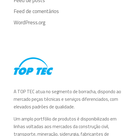
Feed de posts
Feed de comentários
WordPress.org
A TOP TEC atua no segmento de borracha, dispondo ao
mercado peças técnicas e serviços diferenciados, com
elevados padrões de qualidade.
Um amplo portfólio de produtos é disponibilizado em
linhas voltadas aos mercados da construção civil,
transporte, mineração, siderurgia, fabricantes de