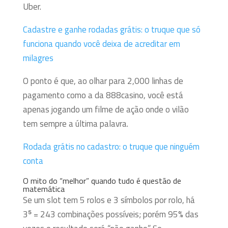
Uber.
Cadastre e ganhe rodadas grátis: o truque que só
funciona quando você deixa de acreditar em
milagres
O ponto é que, ao olhar para 2,000 linhas de
pagamento como a da 888casino, você está
apenas jogando um filme de ação onde o vilão
tem sempre a última palavra.
Rodada grátis no cadastro: o truque que ninguém
conta
O mito do “melhor” quando tudo é questão de
matemática
Se um slot tem 5 rolos e 3 símbolos por rolo, há
3⁵ = 243 combinações possíveis; porém 95% das