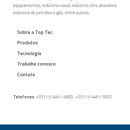
equipamentos, indústria naval, indústria citro alcooleira,
indústria de petróleo e gás, entre outros.
Sobre a Top Tec
Produtos
Tecnologia
Trabalhe conosco
Contato
Telefones
: +55 (11) 4461-4800
|
+55 (11) 4461-5822