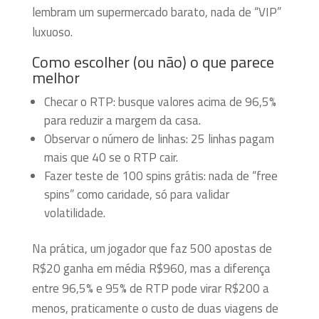
lembram um supermercado barato, nada de “VIP”
luxuoso.
Como escolher (ou não) o que parece
melhor
Checar o RTP: busque valores acima de 96,5%
para reduzir a margem da casa.
Observar o número de linhas: 25 linhas pagam
mais que 40 se o RTP cair.
Fazer teste de 100 spins grátis: nada de “free
spins” como caridade, só para validar
volatilidade.
Na prática, um jogador que faz 500 apostas de
R$20 ganha em média R$960, mas a diferença
entre 96,5% e 95% de RTP pode virar R$200 a
menos, praticamente o custo de duas viagens de