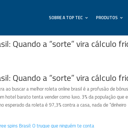
SOBRE A TOP TEC
PRODUTOS
il: Quando a “sorte” vira cálculo fri
il: Quando a “sorte” vira cálculo fri
a ao buscar a melhor roleta online brasil é a profusão de bônu
m hotel barato tenta vender como luxo. 3% da população que e
o esperado da roleta é 97,3% contra a casa, nada de “dinheiro
ree spins Brasil: O truque que ninguém te conta