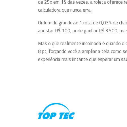
de 25x em 1% das vezes, a roleta oferece 
calculadora que nunca erra.
Ordem de grandeza: 1 rota de 0,03% de cha
apostar R$ 100, pode ganhar R$ 3 500, mas
Mas o que realmente incomoda é quando o c
8 pt, forçando você a ampliar a tela como s
experiência mais irritante que esperar um sa