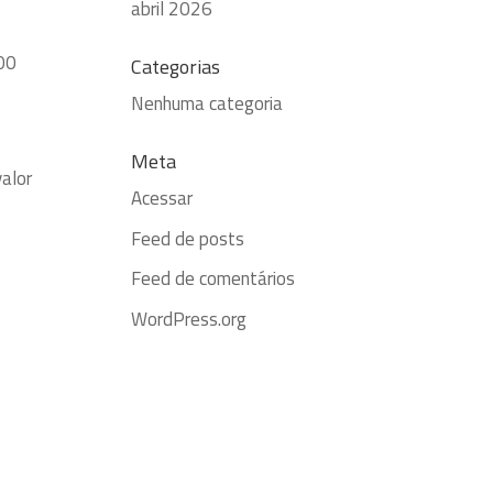
abril 2026
200
Categorias
Nenhuma categoria
Meta
valor
Acessar
Feed de posts
Feed de comentários
WordPress.org