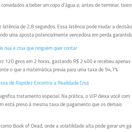
convidados a beber um copo d’água e, antes de terminar, tive
raz latência de 2,8 segundos. Essa latência pode mudar a decisã
mando uma aposta potencialmente vencedora em perda garantida
e nua e crua que ninguém quer contar
fez 120 giros em 2 horas, gastando R$ 2 400 e recebeu apenas
mente o que a matemática previa para uma taxa de 94,7%.
essa de Rapidez Encontra a Realidade Crua
gnifica tratamento especial. Na prática, o VIP deixa você com
ssim está preso à mesma taxa de pagamento que os demais
 como Book of Dead, onde a volatilidade alta pode gerar um g