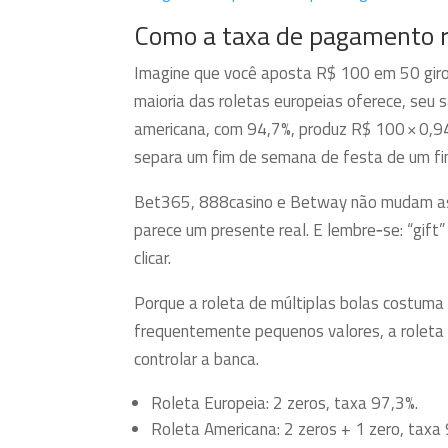
Como a taxa de pagamento r
Imagine que você aposta R$ 100 em 50 giro
maioria das roletas europeias oferece, seu 
americana, com 94,7%, produz R$ 100 × 0,94
separa um fim de semana de festa de um f
Bet365, 888casino e Betway não mudam as 
parece um presente real. E lembre‑se: “gift”
clicar.
Porque a roleta de múltiplas bolas costuma 
frequentemente pequenos valores, a roleta
controlar a banca.
Roleta Europeia: 2 zeros, taxa 97,3%.
Roleta Americana: 2 zeros + 1 zero, taxa