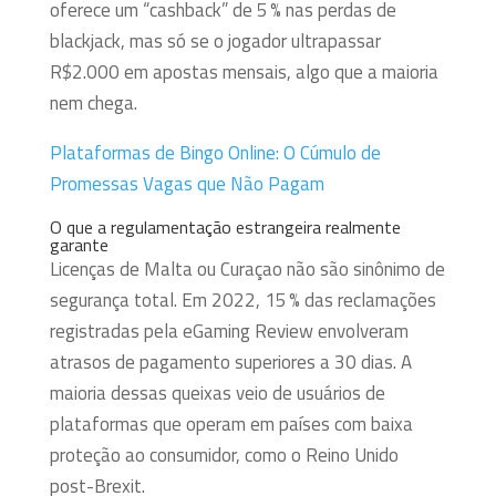
oferece um “cashback” de 5 % nas perdas de
blackjack, mas só se o jogador ultrapassar
R$2.000 em apostas mensais, algo que a maioria
nem chega.
Plataformas de Bingo Online: O Cúmulo de
Promessas Vagas que Não Pagam
O que a regulamentação estrangeira realmente
garante
Licenças de Malta ou Curaçao não são sinônimo de
segurança total. Em 2022, 15 % das reclamações
registradas pela eGaming Review envolveram
atrasos de pagamento superiores a 30 dias. A
maioria dessas queixas veio de usuários de
plataformas que operam em países com baixa
proteção ao consumidor, como o Reino Unido
post-Brexit.