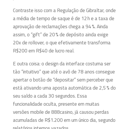
Contraste isso com a Regulação de Gibraltar, onde
a média de tempo de saque é de 12 h e a taxa de
aprovação de reclamações chega a 94 %. Ainda
assim, o “gift” de 20 % de depósito ainda exige
20x de rollover, o que efetivamente transforma
R$200 em R$40 de lucro real.
E outra coisa: o design da interface costuma ser
tão “intuitivo” que até o avô de 78 anos consegue
apertar o botão de “depositar” sem perceber que
está ativando uma aposta automática de 2,5 % do
seu saldo a cada 30 segundos. Essa
funcionalidade oculta, presente em muitas
versões mobile de 888casino, já causou perdas
acumuladas de R$1.200 em um único dia, segundo
relatórios internos vazados.