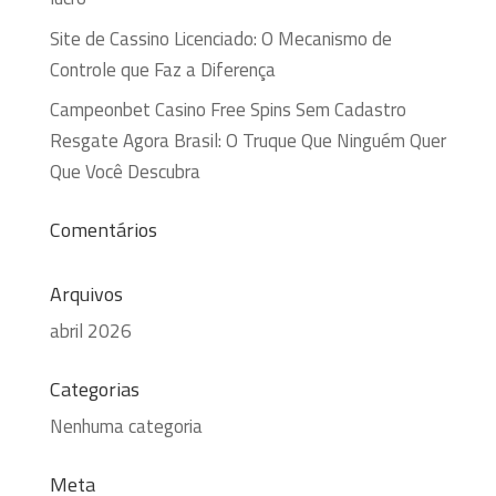
Site de Cassino Licenciado: O Mecanismo de
Controle que Faz a Diferença
Campeonbet Casino Free Spins Sem Cadastro
Resgate Agora Brasil: O Truque Que Ninguém Quer
Que Você Descubra
Comentários
Arquivos
abril 2026
Categorias
Nenhuma categoria
Meta