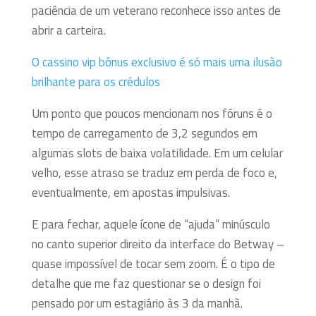
paciência de um veterano reconhece isso antes de
abrir a carteira.
O cassino vip bônus exclusivo é só mais uma ilusão
brilhante para os crédulos
Um ponto que poucos mencionam nos fóruns é o
tempo de carregamento de 3,2 segundos em
algumas slots de baixa volatilidade. Em um celular
velho, esse atraso se traduz em perda de foco e,
eventualmente, em apostas impulsivas.
E para fechar, aquele ícone de “ajuda” minúsculo
no canto superior direito da interface do Betway –
quase impossível de tocar sem zoom. É o tipo de
detalhe que me faz questionar se o design foi
pensado por um estagiário às 3 da manhã.