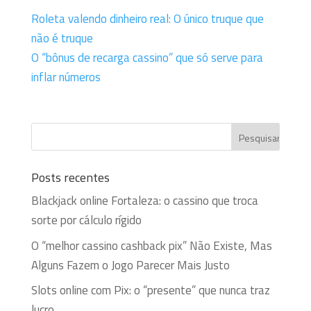
Roleta valendo dinheiro real: O único truque que
não é truque
O “bônus de recarga cassino” que só serve para
inflar números
Posts recentes
Blackjack online Fortaleza: o cassino que troca
sorte por cálculo rígido
O “melhor cassino cashback pix” Não Existe, Mas
Alguns Fazem o Jogo Parecer Mais Justo
Slots online com Pix: o “presente” que nunca traz
lucro