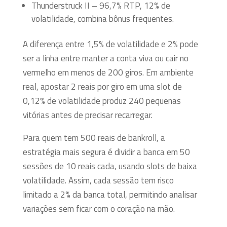
Thunderstruck II – 96,7% RTP, 12% de
volatilidade, combina bônus frequentes.
A diferença entre 1,5% de volatilidade e 2% pode
ser a linha entre manter a conta viva ou cair no
vermelho em menos de 200 giros. Em ambiente
real, apostar 2 reais por giro em uma slot de
0,12% de volatilidade produz 240 pequenas
vitórias antes de precisar recarregar.
Para quem tem 500 reais de bankroll, a
estratégia mais segura é dividir a banca em 50
sessões de 10 reais cada, usando slots de baixa
volatilidade. Assim, cada sessão tem risco
limitado a 2% da banca total, permitindo analisar
variações sem ficar com o coração na mão.