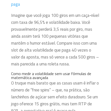
paga
Imagine que você joga 100 giros em um caça‑nível
com taxa de 96,5% e volatilidade baixa. Você
provavelmente perderá 3,5 reais por giro, mas
ainda assim terá 100 pequenas vitórias que
mantêm o humor estável. Compare isso com uma
slot de alta volatilidade que paga 40 vezes o
valor da aposta, mas só vence a cada 500 giros –
mais parecida a uma roleta russa.
Como medir a volatilidade sem usar fórmulas de
matemática avançada
O truque mais barato que as casas usam é inflar o
número de “free spins” – que, na prática, são
lanchinhos de açúcar sem efeito duradouro. Se um
jogo oferece 15 giros grátis, mas tem RTP de
92%, a expectativa real é quase nula.