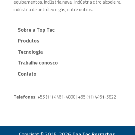
equipamentos, indústria naval, indústria citro alcooleira,
indústria de petróleo e gás, entre outros.
Sobre a Top Tec
Produtos
Tecnologia
Trabalhe conosco
Contato
Telefones
: +55 (11) 4461-4800
|
+55 (11) 4461-5822
Copyright © 2015-2026
Top Tec Borrachas
,