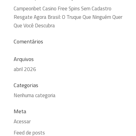
Campeonbet Casino Free Spins Sem Cadastro
Resgate Agora Brasil: O Truque Que Ninguém Quer
Que Você Descubra
Comentários
Arquivos
abril 2026
Categorias
Nenhuma categoria
Meta
Acessar
Feed de posts