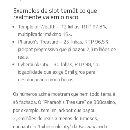
Exemplos de slot temático que
realmente valem o risco
Temple of Wealth – 12 linhas, RTP 97,8 %,
multiplicador máximo 15×.
Pharaoh’s Treasure – 25 linhas, RTP 96,5 %,
jackpot progressivo que já pagou 2,3 milhões de
reais.
Cyberpunk City – 30 linhas, RTP 98,1 %,
jogabilidade que exige 8 mil giros para
desbloquear o modo bônus.
Os números acima mostram que nem todo tema é
só fachada. O “Pharaoh’s Treasure” de 888casino,
por exemplo, tem um jackpot que pagou
2,3 milhões de reais a menos de 6 meses,
enquanto o “Cyberpunk City” da Betway ainda