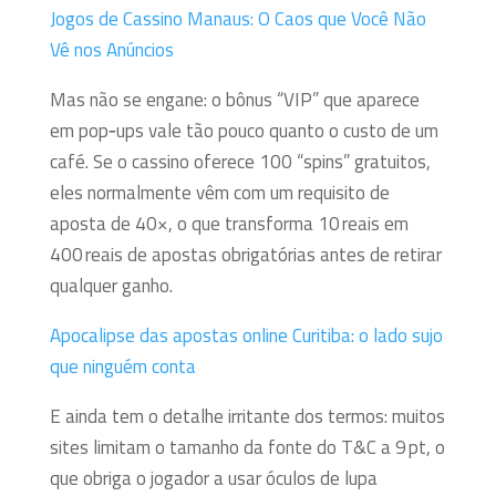
Jogos de Cassino Manaus: O Caos que Você Não
Vê nos Anúncios
Mas não se engane: o bônus “VIP” que aparece
em pop‑ups vale tão pouco quanto o custo de um
café. Se o cassino oferece 100 “spins” gratuitos,
eles normalmente vêm com um requisito de
aposta de 40×, o que transforma 10 reais em
400 reais de apostas obrigatórias antes de retirar
qualquer ganho.
Apocalipse das apostas online Curitiba: o lado sujo
que ninguém conta
E ainda tem o detalhe irritante dos termos: muitos
sites limitam o tamanho da fonte do T&C a 9 pt, o
que obriga o jogador a usar óculos de lupa