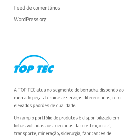
Feed de comentários
WordPress.org
A TOP TEC atua no segmento de borracha, dispondo ao
mercado peças técnicas e serviços diferenciados, com
elevados padrões de qualidade.
Um amplo portfólio de produtos é disponibilizado em
linhas voltadas aos mercados da construção civil,
transporte, mineração, siderurgia, fabricantes de