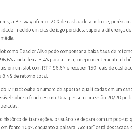
ores, a Betway oferece 20% de cashback sem limite, porém im
unidade, medido em dias de jogo perdidos, supera a diferença de
 média.
slot como Dead or Alive pode compensar a baixa taxa de retorn
 96,6% ainda deixa 3,4% para a casa, independentemente do bô
reais em um slot com RTP 96,6% e receber 150 reais de cashba
 8,4% de retorno total.
te do Mr Jack exibe o número de apostas qualificadas em um can
invisível sobre o fundo escuro. Uma pessoa com visão 20/20 pod
speradas.
ir o histórico de transações, o usuário se depara com um pop‑up 
” em fonte 10px, enquanto a palavra “Aceitar” está destacada