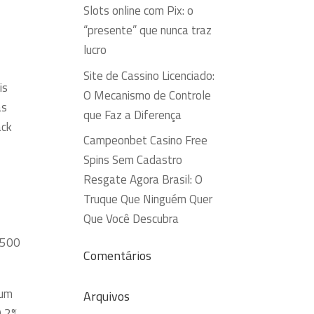
Slots online com Pix: o
“presente” que nunca traz
lucro
Site de Cassino Licenciado:
is
O Mecanismo de Controle
as
que Faz a Diferença
ack
Campeonbet Casino Free
Spins Sem Cadastro
Resgate Agora Brasil: O
Truque Que Ninguém Quer
Que Você Descubra
 500
Comentários
 um
Arquivos
0,2%