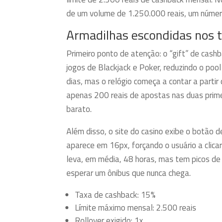
de um volume de 1.250.000 reais, um número 
Armadilhas escondidas nos 
Primeiro ponto de atenção: o “gift” de cash
jogos de Blackjack e Poker, reduzindo o poo
dias, mas o relógio começa a contar a partir
apenas 200 reais de apostas nas duas prim
barato.
Além disso, o site do casino exibe o botão 
aparece em 16px, forçando o usuário a clica
leva, em média, 48 horas, mas tem picos de
esperar um ônibus que nunca chega.
Taxa de cashback: 15%
Límite máximo mensal: 2.500 reais
Rollover exigido: 1x