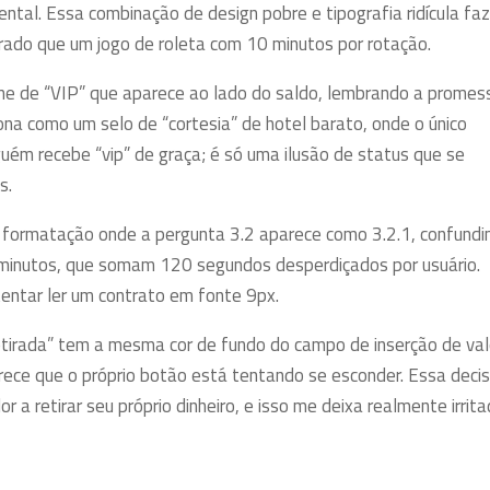
ental. Essa combinação de design pobre e tipografia ridícula faz
ado que um jogo de roleta com 10 minutos por rotação.
cone de “VIP” que aparece ao lado do saldo, lembrando a promes
ona como um selo de “cortesia” de hotel barato, onde o único
nguém recebe “vip” de graça; é só uma ilusão de status que se
s.
 formatação onde a pergunta 3.2 aparece como 3.2.1, confundi
minutos, que somam 120 segundos desperdiçados por usuário.
tentar ler um contrato em fonte 9px.
etirada” tem a mesma cor de fundo do campo de inserção de val
rece que o próprio botão está tentando se esconder. Essa deci
r a retirar seu próprio dinheiro, e isso me deixa realmente irrita