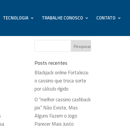
TECNOLOGIA
TRABALHE CONOSCO
CONTATO
Posts recentes
Blackjack online Fortaleza:
o cassino que troca sorte
por cálculo rígido
O “melhor cassino cashback
pix” Não Existe, Mas
Alguns Fazem o Jogo
s
Parecer Mais Justo
ssa