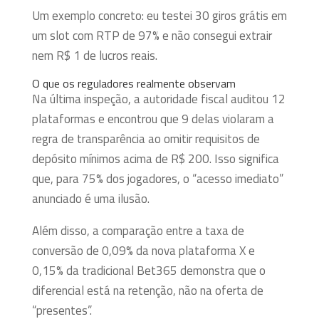
Um exemplo concreto: eu testei 30 giros grátis em
um slot com RTP de 97% e não consegui extrair
nem R$ 1 de lucros reais.
O que os reguladores realmente observam
Na última inspeção, a autoridade fiscal auditou 12
plataformas e encontrou que 9 delas violaram a
regra de transparência ao omitir requisitos de
depósito mínimos acima de R$ 200. Isso significa
que, para 75% dos jogadores, o “acesso imediato”
anunciado é uma ilusão.
Além disso, a comparação entre a taxa de
conversão de 0,09% da nova plataforma X e
0,15% da tradicional Bet365 demonstra que o
diferencial está na retenção, não na oferta de
“presentes”.