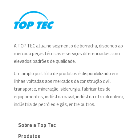
A TOP TEC atua no segmento de borracha, dispondo ao
mercado peças técnicas e serviços diferenciados, com
elevados padrões de qualidade.
Um amplo portfólio de produtos é disponibilizado em
linhas voltadas aos mercados da construção civil,
transporte, mineração, siderurgia, fabricantes de
equipamentos, indústria naval, indústria citro alcooleira,
indústria de petróleo e gás, entre outros.
Sobre a Top Tec
Produtos