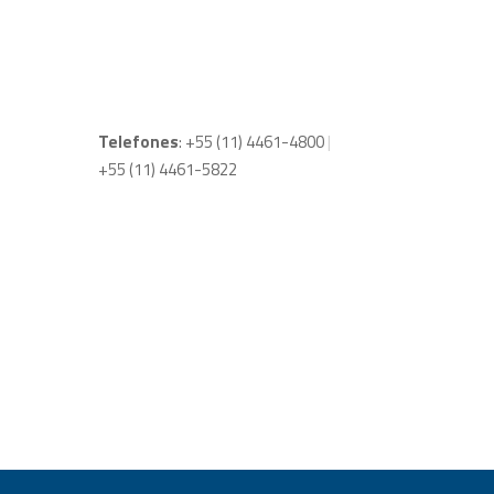
Telefones
: +55 (11) 4461-4800
|
+55 (11) 4461-5822