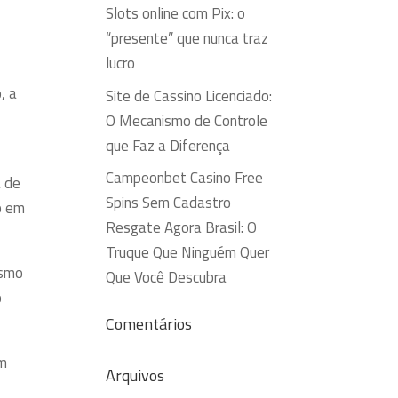
Slots online com Pix: o
“presente” que nunca traz
lucro
, a
Site de Cassino Licenciado:
O Mecanismo de Controle
que Faz a Diferença
Campeonbet Casino Free
a de
Spins Sem Cadastro
o em
Resgate Agora Brasil: O
Truque Que Ninguém Quer
esmo
Que Você Descubra
o
Comentários
Um
Arquivos