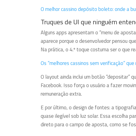
O melhor cassino depósito boleto: onde a bu
Truques de UI que ninguém ente
Alguns apps apresentam o “menu de apostas
aparece porque o desenvolvedor pensou que t
Na prática, o 4.º toque costuma ser o que r
Os “melhores cassinos sem verificação” qu
O layout ainda inclui um botão “depositar” 
Facebook. Isso força o usuário a fazer movi
remuneração extra.
E por último, o design de fontes: a tipograf
quase ilegível sob luz solar. Essa escolha p
direto para o campo de aposta, como se fos