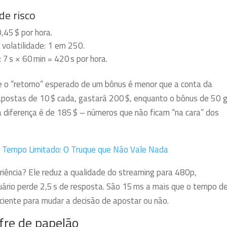
de risco
,45 $ por hora.
 volatilidade: 1 em 250.
7 s × 60 min = 420 s por hora.
o “retorno” esperado de um bônus é menor que a conta da
apostas de 10 $ cada, gastará 200 $, enquanto o bônus de 50 g
 a diferença é de 185 $ – números que não ficam “na cara” dos
r Tempo Limitado: O Truque que Não Vale Nada
riência? Ele reduz a qualidade do streaming para 480p,
ário perde 2,5 s de resposta. São 15 ms a mais que o tempo d
ciente para mudar a decisão de apostar ou não.
fre de papelão