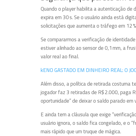
Quando o player habilita a autenticação de d
expira em 30 s. Se o usuário ainda está digit
solicitações que aumenta o tráfego em 12 %
Se compararmos a verificação de identidade
estiver alinhado ao sensor de 0,1 mm, a frus
valor real ao final.
kENO GASTADO EM DINHEIRO REAL: O JO
Além disso, a política de retirada costuma t
jogador faz 3 retiradas de R$ 2.000, paga R
oportunidade” de deixar o saldo parado em 
E ainda tem a cláusula que exige “verificaçã
usuário ignora, o saldo fica congelado, e o 
mais rápido que um truque de mágica.