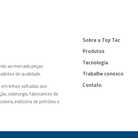
Sobre a Top Tec
Produtos
Tecnologia
ondo ao mercado peças
Trabalhe conosco
padrões de qualidade.
Contato
o em linhas voltadas aos
ão, siderurgia, fabricantes de
ooleira, indústria de petróleo e