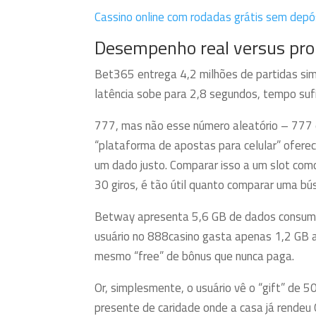
Cassino online com rodadas grátis sem depós
Desempenho real versus pro
Bet365 entrega 4,2 milhões de partidas sim
latência sobe para 2,8 segundos, tempo sufi
777, mas não esse número aleatório – 777 é
“plataforma de apostas para celular” oferec
um dado justo. Comparar isso a um slot com
30 giros, é tão útil quanto comparar uma b
Betway apresenta 5,6 GB de dados consumi
usuário no 888casino gasta apenas 1,2 GB ao
mesmo “free” de bônus que nunca paga.
Or, simplesmente, o usuário vê o “gift” de 
presente de caridade onde a casa já rendeu