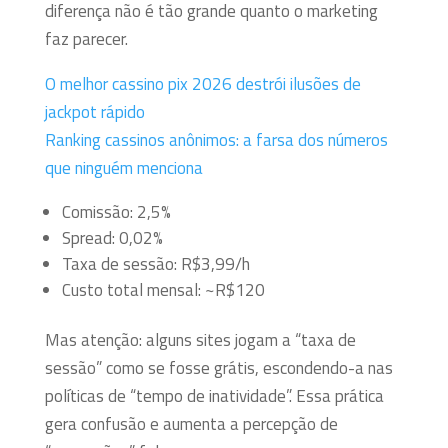
diferença não é tão grande quanto o marketing
faz parecer.
O melhor cassino pix 2026 destrói ilusões de
jackpot rápido
Ranking cassinos anônimos: a farsa dos números
que ninguém menciona
Comissão: 2,5%
Spread: 0,02%
Taxa de sessão: R$3,99/h
Custo total mensal: ~R$120
Mas atenção: alguns sites jogam a “taxa de
sessão” como se fosse grátis, escondendo-a nas
políticas de “tempo de inatividade”. Essa prática
gera confusão e aumenta a percepção de