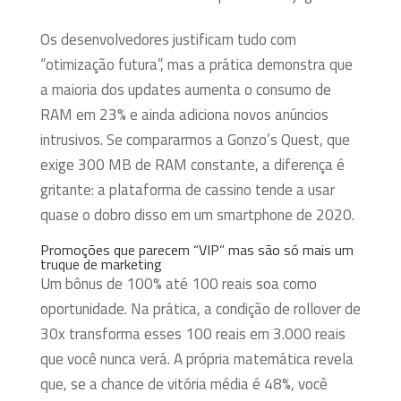
Os desenvolvedores justificam tudo com
“otimização futura”, mas a prática demonstra que
a maioria dos updates aumenta o consumo de
RAM em 23% e ainda adiciona novos anúncios
intrusivos. Se compararmos a Gonzo’s Quest, que
exige 300 MB de RAM constante, a diferença é
gritante: a plataforma de cassino tende a usar
quase o dobro disso em um smartphone de 2020.
Promoções que parecem “VIP” mas são só mais um
truque de marketing
Um bônus de 100% até 100 reais soa como
oportunidade. Na prática, a condição de rollover de
30x transforma esses 100 reais em 3.000 reais
que você nunca verá. A própria matemática revela
que, se a chance de vitória média é 48%, você