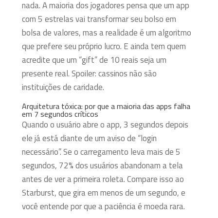
nada. A maioria dos jogadores pensa que um app
com 5 estrelas vai transformar seu bolso em
bolsa de valores, mas a realidade é um algoritmo
que prefere seu próprio lucro. E ainda tem quem
acredite que um “gift” de 10 reais seja um
presente real. Spoiler: cassinos não são
instituições de caridade.
Arquitetura tóxica: por que a maioria das apps falha
em 7 segundos críticos
Quando o usuário abre o app, 3 segundos depois
ele já está diante de um aviso de “login
necessário”. Se o carregamento leva mais de 5
segundos, 72% dos usuários abandonam a tela
antes de ver a primeira roleta. Compare isso ao
Starburst, que gira em menos de um segundo, e
você entende por que a paciência é moeda rara.