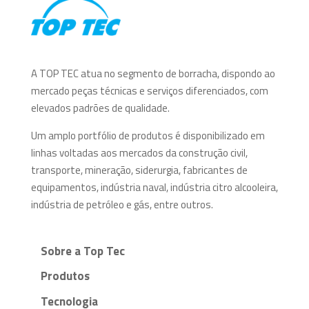
A TOP TEC atua no segmento de borracha, dispondo ao
mercado peças técnicas e serviços diferenciados, com
elevados padrões de qualidade.
Um amplo portfólio de produtos é disponibilizado em
linhas voltadas aos mercados da construção civil,
transporte, mineração, siderurgia, fabricantes de
equipamentos, indústria naval, indústria citro alcooleira,
indústria de petróleo e gás, entre outros.
Sobre a Top Tec
Produtos
Tecnologia