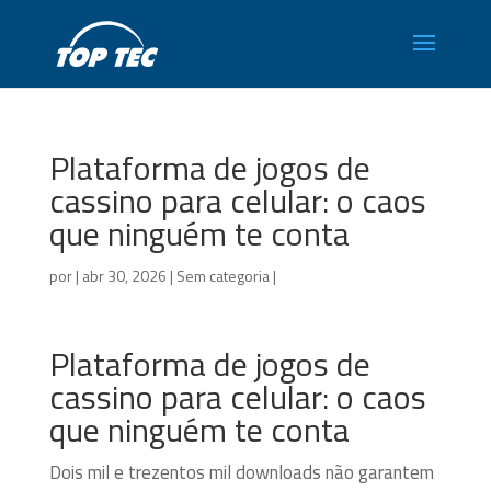
Plataforma de jogos de
cassino para celular: o caos
que ninguém te conta
por
|
abr 30, 2026
| Sem categoria |
Plataforma de jogos de
cassino para celular: o caos
que ninguém te conta
Dois mil e trezentos mil downloads não garantem