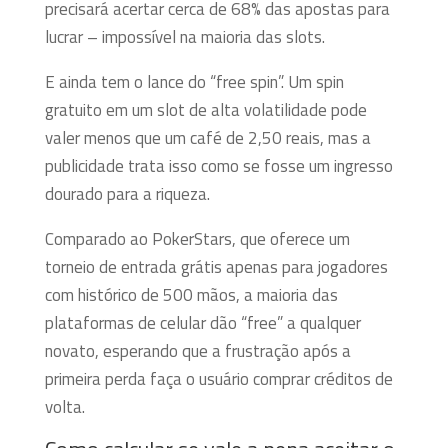
precisará acertar cerca de 68% das apostas para
lucrar – impossível na maioria das slots.
E ainda tem o lance do “free spin”. Um spin
gratuito em um slot de alta volatilidade pode
valer menos que um café de 2,50 reais, mas a
publicidade trata isso como se fosse um ingresso
dourado para a riqueza.
Comparado ao PokerStars, que oferece um
torneio de entrada grátis apenas para jogadores
com histórico de 500 mãos, a maioria das
plataformas de celular dão “free” a qualquer
novato, esperando que a frustração após a
primeira perda faça o usuário comprar créditos de
volta.