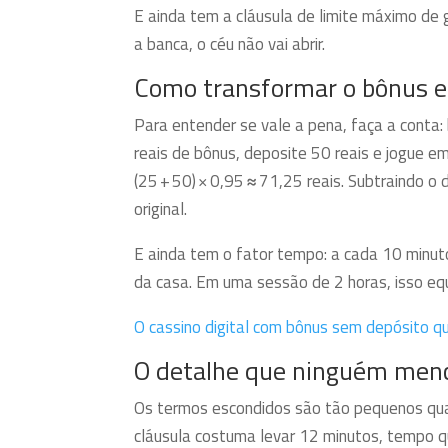
E ainda tem a cláusula de limite máximo de
a banca, o céu não vai abrir.
Como transformar o bônus 
Para entender se vale a pena, faça a conta
reais de bônus, deposite 50 reais e jogue 
(25 + 50) × 0,95 ≈ 71,25 reais. Subtraindo
original.
E ainda tem o fator tempo: a cada 10 minut
da casa. Em uma sessão de 2 horas, isso equ
O cassino digital com bônus sem depósito q
O detalhe que ninguém men
Os termos escondidos são tão pequenos quan
cláusula costuma levar 12 minutos, tempo q