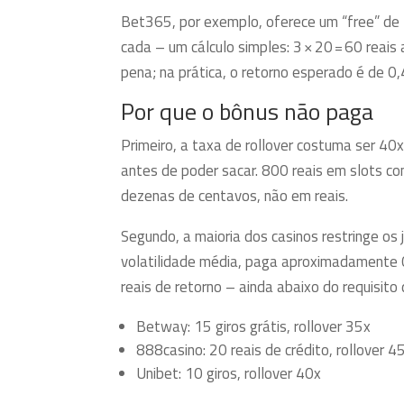
Bet365, por exemplo, oferece um “free” de 
cada – um cálculo simples: 3 × 20 = 60 reais 
pena; na prática, o retorno esperado é de 0,
Por que o bônus não paga
Primeiro, a taxa de rollover costuma ser 40x
antes de poder sacar. 800 reais em slots c
dezenas de centavos, não em reais.
Segundo, a maioria dos casinos restringe os 
volatilidade média, paga aproximadamente 0
reais de retorno – ainda abaixo do requisito d
Betway: 15 giros grátis, rollover 35x
888casino: 20 reais de crédito, rollover 4
Unibet: 10 giros, rollover 40x