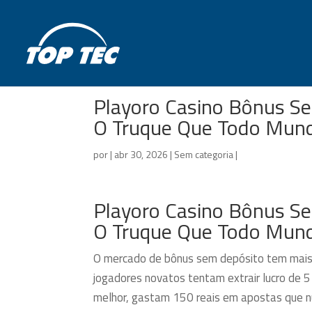
Playoro Casino Bônus Se
O Truque Que Todo Mund
por
|
abr 30, 2026
| Sem categoria |
Playoro Casino Bônus Se
O Truque Que Todo Mund
O mercado de bônus sem depósito tem mais 
jogadores novatos tentam extrair lucro de 5
melhor, gastam 150 reais em apostas que n