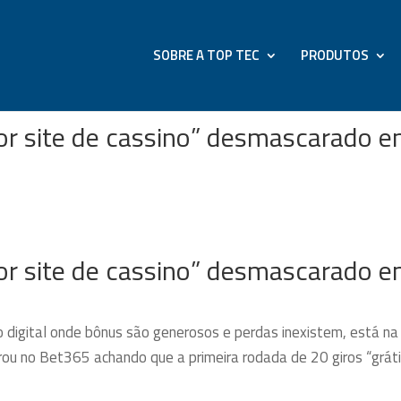
SOBRE A TOP TEC
PRODUTOS
hor site de cassino” desmascarado 
hor site de cassino” desmascarado 
o digital onde bônus são generosos e perdas inexistem, está na
ou no Bet365 achando que a primeira rodada de 20 giros “gráti