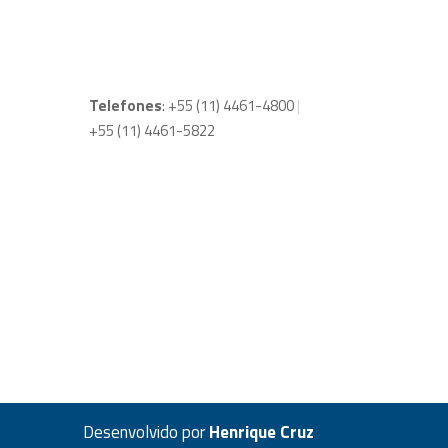
Telefones
: +55 (11) 4461-4800
|
+55 (11) 4461-5822
Desenvolvido por
Henrique Cruz