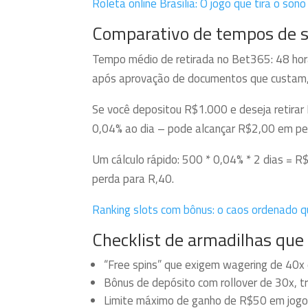
Roleta online Brasília: O jogo que tira o so
Comparativo de tempos de s
Tempo médio de retirada no Bet365: 48 hor
após aprovação de documentos que custam, 
Se você depositou R$1.000 e deseja retirar
0,04% ao dia – pode alcançar R$2,00 em p
Um cálculo rápido: 500 * 0,04% * 2 dias = R
perda para R,40.
Ranking slots com bônus: o caos ordenado q
Checklist de armadilhas que
“Free spins” que exigem wagering de 40x 
Bônus de depósito com rollover de 30x,
Limite máximo de ganho de R$50 em jogos 