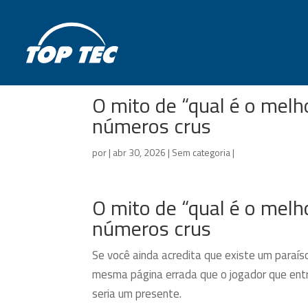
O mito de “qual é o mel
números crus
por
|
abr 30, 2026
| Sem categoria |
O mito de “qual é o mel
números crus
Se você ainda acredita que existe um paraís
mesma página errada que o jogador que entr
seria um presente.