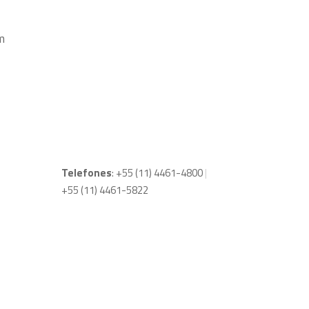
em
Telefones
: +55 (11) 4461-4800
|
+55 (11) 4461-5822