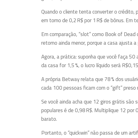
Quando o cliente tenta converter o crédito, 
em torno de 0,2 R$ por 1 R$ de bônus. Em t
Em comparação, “slot” como Book of Dead o
retorno ainda menor, porque a casa ajusta a 
Agora, a prática: suponha que você faça 50
da casa for 1,5 %, o lucro líquido será R$0,1
A própria Betway relata que 78 % dos usuári
cada 100 pessoas ficam com o “gift” preso 
Se você ainda acha que 12 giros grátis são 
populares é de 0,98 R$. Multiplique 12 po
barato.
Portanto, o “quickwin” não passa de um artif