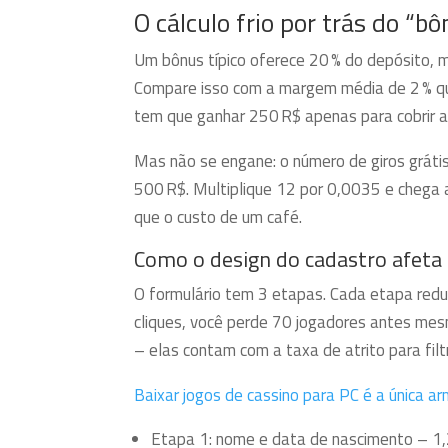
O cálculo frio por trás do “
Um bônus típico oferece 20 % do depósito, 
Compare isso com a margem média de 2 % 
tem que ganhar 250 R$ apenas para cobrir a 
Mas não se engane: o número de giros gráti
500 R$. Multiplique 12 por 0,0035 e chega
que o custo de um café.
Como o design do cadastro afeta 
O formulário tem 3 etapas. Cada etapa red
cliques, você perde 70 jogadores antes mesm
– elas contam com a taxa de atrito para filtr
Baixar jogos de cassino para PC é a única ar
Etapa 1: nome e data de nascimento – 1,