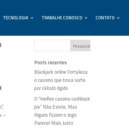
TECNOLOGIA
TRABALHE CONOSCO
CONTATO
o
Posts recentes
Blackjack online Fortaleza:
o cassino que troca sorte
o
por cálculo rígido
O “melhor cassino cashback
pix” Não Existe, Mas
”,
Alguns Fazem o Jogo
s –
Parecer Mais Justo