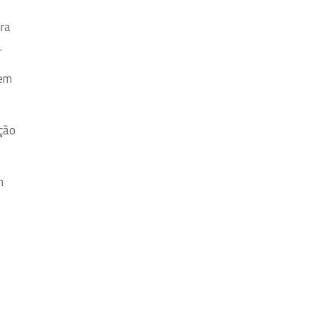
ira
.
tem
nção
m
e
s