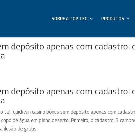
SOBRE A TOP TEC
PRODUTOS
em depósito apenas com cadastro: 
ta
em depósito apenas com cadastro: 
ta
 o tal “quickwin casino bônus sem depósito apenas com cadastro
copo de água em pleno deserto. Primeiro, o cadastro: 3 campo
 ilusão de grátis.