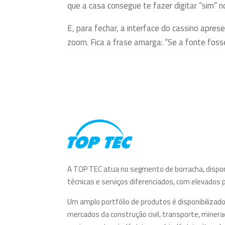
que a casa consegue te fazer digitar “sim” n
E, para fechar, a interface do cassino apres
zoom. Fica a frase amarga: “Se a fonte fosse
A TOP TEC atua no segmento de borracha, disp
técnicas e serviços diferenciados, com elevados 
Um amplo portfólio de produtos é disponibilizad
mercados da construção civil, transporte, mineraç