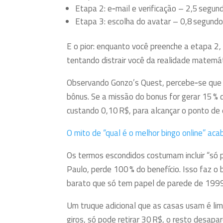
Etapa 2: e‑mail e verificação – 2,5 segu
Etapa 3: escolha do avatar – 0,8 segundo
E o pior: enquanto você preenche a etapa 2,
tentando distrair você da realidade matemát
Observando Gonzo’s Quest, percebe‑se que a 
bônus. Se a missão do bonus for gerar 15 %
custando 0,10 R$, para alcançar o ponto de e
O mito de “qual é o melhor bingo online” ac
Os termos escondidos costumam incluir “só 
Paulo, perde 100 % do benefício. Isso faz o
barato que só tem papel de parede de 1999
Um truque adicional que as casas usam é li
giros, só pode retirar 30 R$, o resto desap