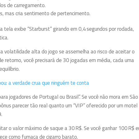
ndos de carregamento.
s, mas cria sentimento de pertencimento.
 a tela exibe “Starburst” girando em 0,4 segundos por rodada,
ica.
volatilidade alta do jogo se assemelha ao risco de aceitar o
 de retorno, você precisará de 30 jogadas em média, cada uma
quilíbrio.
abou: a verdade crua que ninguém te conta
para jogadores de Portugal ou Brasil”. Se você não mora em São
 bônus parecer tão real quanto um “VIP” oferecido por um motel
.
mitar o valor máximo de saque a 30 R$. Se você ganhar 100 R$ 
arece como fumaça de cigarro barato.