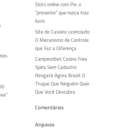
Slots online com Pix: o
“presente” que nunca traz
lucro
ê
Site de Cassino Licenciado:
O Mecanismo de Controle
que Faz a Diferença
enos
Campeonbet Casino Free
Spins Sem Cadastro
Resgate Agora Brasil: O
Truque Que Ninguém Quer
000
Que Você Descubra
ree”
Comentários
Arquivos