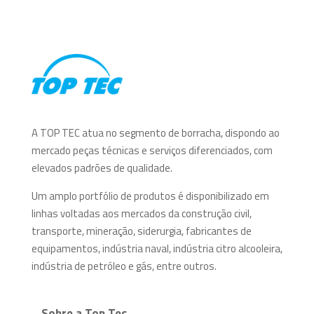
A TOP TEC atua no segmento de borracha, dispondo ao
mercado peças técnicas e serviços diferenciados, com
elevados padrões de qualidade.
Um amplo portfólio de produtos é disponibilizado em
linhas voltadas aos mercados da construção civil,
transporte, mineração, siderurgia, fabricantes de
equipamentos, indústria naval, indústria citro alcooleira,
indústria de petróleo e gás, entre outros.
Sobre a Top Tec