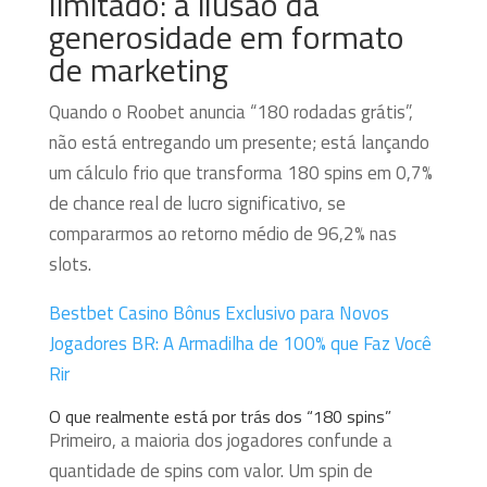
limitado: a ilusão da
generosidade em formato
de marketing
Quando o Roobet anuncia “180 rodadas grátis”,
não está entregando um presente; está lançando
um cálculo frio que transforma 180 spins em 0,7%
de chance real de lucro significativo, se
compararmos ao retorno médio de 96,2% nas
slots.
Bestbet Casino Bônus Exclusivo para Novos
Jogadores BR: A Armadilha de 100% que Faz Você
Rir
O que realmente está por trás dos “180 spins”
Primeiro, a maioria dos jogadores confunde a
quantidade de spins com valor. Um spin de