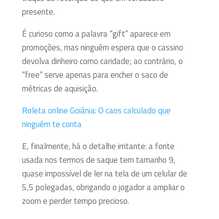
presente.
É curioso como a palavra “gift” aparece em
promoções, mas ninguém espera que o cassino
devolva dinheiro como caridade; ao contrário, o
“free” serve apenas para encher o saco de
métricas de aquisição.
Roleta online Goiânia: O caos calculado que
ninguém te conta
E, finalmente, há o detalhe irritante: a fonte
usada nos termos de saque tem tamanho 9,
quase impossível de ler na tela de um celular de
5,5 polegadas, obrigando o jogador a ampliar o
zoom e perder tempo precioso.