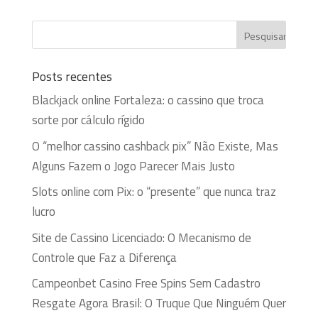
Posts recentes
Blackjack online Fortaleza: o cassino que troca
sorte por cálculo rígido
O “melhor cassino cashback pix” Não Existe, Mas
Alguns Fazem o Jogo Parecer Mais Justo
Slots online com Pix: o “presente” que nunca traz
lucro
Site de Cassino Licenciado: O Mecanismo de
Controle que Faz a Diferença
Campeonbet Casino Free Spins Sem Cadastro
Resgate Agora Brasil: O Truque Que Ninguém Quer