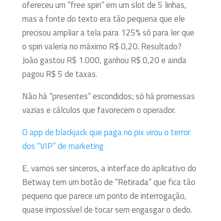
ofereceu um “free spin” em um slot de 5 linhas,
mas a fonte do texto era tão pequena que ele
precisou ampliar a tela para 125% só para ler que
o spin valeria no máximo R$ 0,20. Resultado?
João gastou R$ 1.000, ganhou R$ 0,20 e ainda
pagou R$ 5 de taxas.
Não há “presentes” escondidos; só há promessas
vazias e cálculos que favorecem o operador.
O app de blackjack que paga no pix virou o terror
dos “VIP” de marketing
E, vamos ser sinceros, a interface do aplicativo do
Betway tem um botão de “Retirada” que fica tão
pequeno que parece um ponto de interrogação,
quase impossível de tocar sem engasgar o dedo.