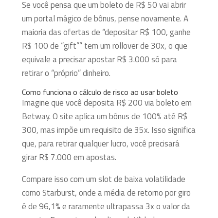
Se você pensa que um boleto de R$ 50 vai abrir
um portal mágico de bônus, pense novamente. A
maioria das ofertas de “depositar R$ 100, ganhe
R$ 100 de “gift”” tem um rollover de 30x, o que
equivale a precisar apostar R$ 3.000 só para
retirar o “próprio” dinheiro.
Como funciona o cálculo de risco ao usar boleto
Imagine que você deposita R$ 200 via boleto em
Betway. O site aplica um bônus de 100% até R$
300, mas impõe um requisito de 35x. Isso significa
que, para retirar qualquer lucro, você precisará
girar R$ 7.000 em apostas.
Compare isso com um slot de baixa volatilidade
como Starburst, onde a média de retorno por giro
é de 96,1% e raramente ultrapassa 3x o valor da