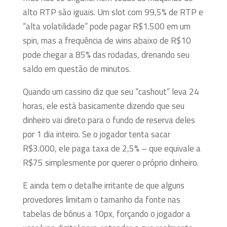
alto RTP são iguais. Um slot com 99,5% de RTP e
“alta volatilidade” pode pagar R$1.500 em um
spin, mas a frequência de wins abaixo de R$10
pode chegar a 85% das rodadas, drenando seu
saldo em questão de minutos.
Quando um cassino diz que seu “cashout” leva 24
horas, ele está basicamente dizendo que seu
dinheiro vai direto para o fundo de reserva deles
por 1 dia inteiro. Se o jogador tenta sacar
R$3.000, ele paga taxa de 2,5% – que equivale a
R$75 simplesmente por querer o próprio dinheiro.
E ainda tem o detalhe irritante de que alguns
provedores limitam o tamanho da fonte nas
tabelas de bônus a 10px, forçando o jogador a