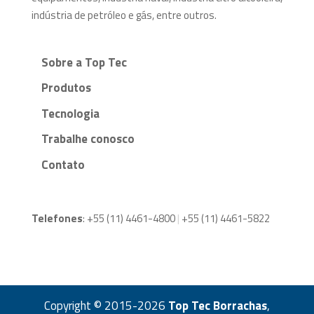
indústria de petróleo e gás, entre outros.
Sobre a Top Tec
Produtos
Tecnologia
Trabalhe conosco
Contato
Telefones
: +55 (11) 4461-4800
|
+55 (11) 4461-5822
Copyright © 2015-2026
Top Tec Borrachas
,