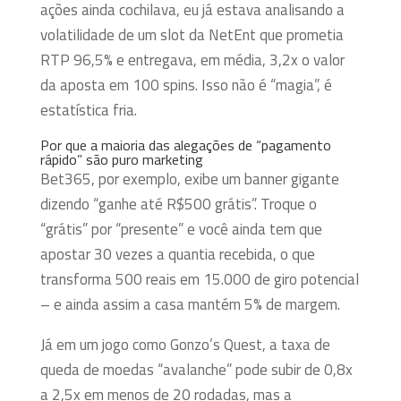
ações ainda cochilava, eu já estava analisando a
volatilidade de um slot da NetEnt que prometia
RTP 96,5% e entregava, em média, 3,2x o valor
da aposta em 100 spins. Isso não é “magia”, é
estatística fria.
Por que a maioria das alegações de “pagamento
rápido” são puro marketing
Bet365, por exemplo, exibe um banner gigante
dizendo “ganhe até R$500 grátis”. Troque o
“grátis” por “presente” e você ainda tem que
apostar 30 vezes a quantia recebida, o que
transforma 500 reais em 15.000 de giro potencial
– e ainda assim a casa mantém 5% de margem.
Já em um jogo como Gonzo’s Quest, a taxa de
queda de moedas “avalanche” pode subir de 0,8x
a 2,5x em menos de 20 rodadas, mas a