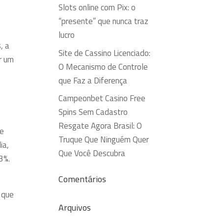
Slots online com Pix: o
1
“presente” que nunca traz
lucro
, a
Site de Cassino Licenciado:
r um
O Mecanismo de Controle
e
que Faz a Diferença
Campeonbet Casino Free
Spins Sem Cadastro
Resgate Agora Brasil: O
de
Truque Que Ninguém Quer
ia,
Que Você Descubra
3%.
Comentários
 que
Arquivos