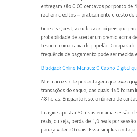
entregam são 0,05 centavos por ponto de f
real em créditos – praticamente o custo de 
Gonzo’s Quest, aquele caça-níqueis que par
probabilidade de acertar um prêmio acima 
tesouro numa caixa de papelão. Comparado a
frequência de pagamento pode ser medida 
Blackjack Online Manaus: O Casino Digital 
Mas não é só de porcentagem que vive o jog
transações de saque, das quais 14% foram i
48 horas. Enquanto isso, o número de contas
Imagine apostar 50 reais em uma sessão de 
reais, ou seja, perda de 1,9 reais por ses
pareça valer 20 reais. Essa simples conta já e