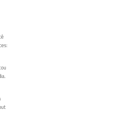
cê
ces:
tou
ia.
a
out