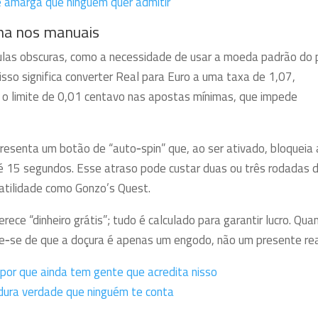
e amarga que ninguém quer admitir
na nos manuais
sulas obscuras, como a necessidade de usar a moeda padrão do 
isso significa converter Real para Euro a uma taxa de 1,07,
á o limite de 0,01 centavo nas apostas mínimas, que impede
presenta um botão de “auto‑spin” que, ao ser ativado, bloqueia 
é 15 segundos. Esse atraso pode custar duas ou três rodadas 
latilidade como Gonzo’s Quest.
rece “dinheiro grátis”; tudo é calculado para garantir lucro. Qua
re‑se de que a doçura é apenas um engodo, não um presente rea
 por que ainda tem gente que acredita nisso
 dura verdade que ninguém te conta