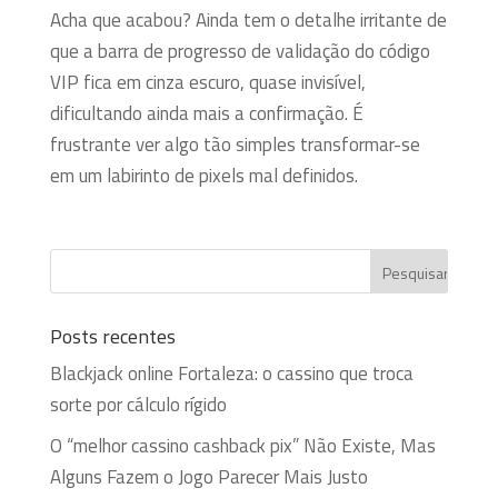
Acha que acabou? Ainda tem o detalhe irritante de
que a barra de progresso de validação do código
VIP fica em cinza escuro, quase invisível,
dificultando ainda mais a confirmação. É
frustrante ver algo tão simples transformar-se
em um labirinto de pixels mal definidos.
Posts recentes
Blackjack online Fortaleza: o cassino que troca
sorte por cálculo rígido
O “melhor cassino cashback pix” Não Existe, Mas
Alguns Fazem o Jogo Parecer Mais Justo