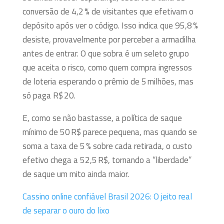
conversão de 4,2 % de visitantes que efetivam o
depósito após ver o código. Isso indica que 95,8 %
desiste, provavelmente por perceber a armadilha
antes de entrar. O que sobra é um seleto grupo
que aceita o risco, como quem compra ingressos
de loteria esperando o prêmio de 5 milhões, mas
só paga R$ 20.
E, como se não bastasse, a política de saque
mínimo de 50 R$ parece pequena, mas quando se
soma a taxa de 5 % sobre cada retirada, o custo
efetivo chega a 52,5 R$, tornando a “liberdade”
de saque um mito ainda maior.
Cassino online confiável Brasil 2026: O jeito real
de separar o ouro do lixo