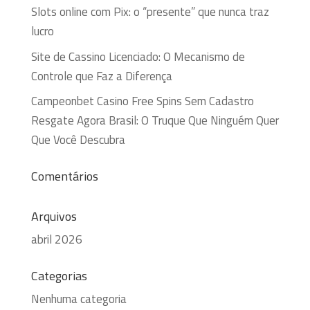
Slots online com Pix: o “presente” que nunca traz
lucro
Site de Cassino Licenciado: O Mecanismo de
Controle que Faz a Diferença
Campeonbet Casino Free Spins Sem Cadastro
Resgate Agora Brasil: O Truque Que Ninguém Quer
Que Você Descubra
Comentários
Arquivos
abril 2026
Categorias
Nenhuma categoria