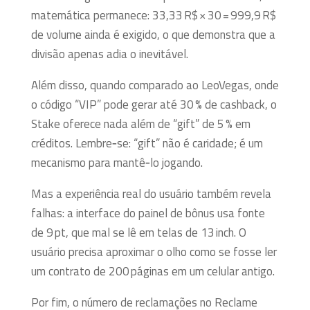
matemática permanece: 33,33 R$ × 30 = 999,9 R$
de volume ainda é exigido, o que demonstra que a
divisão apenas adia o inevitável.
Além disso, quando comparado ao LeoVegas, onde
o código “VIP” pode gerar até 30 % de cashback, o
Stake oferece nada além de “gift” de 5 % em
créditos. Lembre‑se: “gift” não é caridade; é um
mecanismo para mantê‑lo jogando.
Mas a experiência real do usuário também revela
falhas: a interface do painel de bônus usa fonte
de 9 pt, que mal se lê em telas de 13 inch. O
usuário precisa aproximar o olho como se fosse ler
um contrato de 200 páginas em um celular antigo.
Por fim, o número de reclamações no Reclame