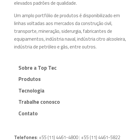
elevados padrões de qualidade.
Um amplo portfólio de produtos é disponibilizado em
linhas voltadas aos mercados da construção civil,
transporte, mineração, siderurgia, fabricantes de
equipamentos, indústria naval, indústria citro alcooleira,
indústria de petróleo e gás, entre outros.
Sobre a Top Tec
Produtos
Tecnologia
Trabalhe conosco
Contato
Telefones
: +55 (11) 4461-4800
|
+55 (11) 4461-5822